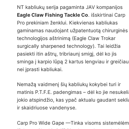
NT kabliukų serija pagaminta JAV kompanijos
Eagle Claw Fishing Tackle Co
. išskirtinai Carp
Pro prekiniam ženklui. Kiekvienas kabliukas
gaminamas naudojant užpatentuotą chirurginės
technologijos aštrinimą (Eagle Claw Trokar
surgically sharpened technology). Tai leidžia
pasiekti itin aštrų, tribriaunį smigį, dėl ko jis
sminga į karpio lūpą 2 kartus lengviau ir greičiau
nei įprasti kabliukai.
Nemažą vaidmenį šių kabliukų kokybei turi ir
matinis P.T.F.E. padengimas – dėl ko jie nesukel
jokio atspindžio, kas ypač aktualu gaudant sekli
ir skaidriuose vandenyse.
Carp Pro Wide Gape —Tinka visoms sistemėlėm