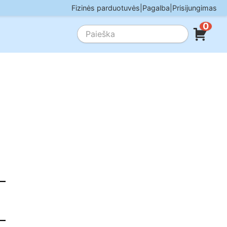
Fizinės parduotuvės
|
Pagalba
|
Prisijungimas
0