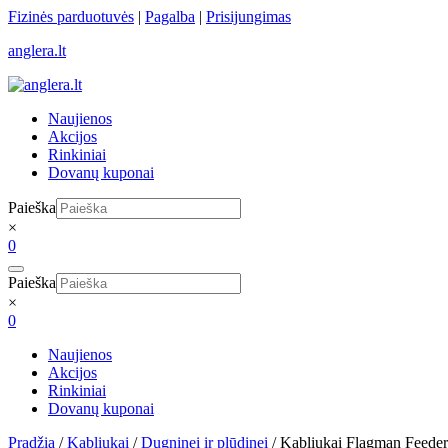
Skip
Fizinės parduotuvės
|
Pagalba
|
Prisijungimas
to
anglera.lt
content
Naujienos
Akcijos
Rinkiniai
Dovanų kuponai
Paieška
×
0
Paieška
×
0
Naujienos
Akcijos
Rinkiniai
Dovanų kuponai
Pradžia
/
Kabliukai
/
Dugninei ir plūdinei
/ Kabliukai Flagman Feede