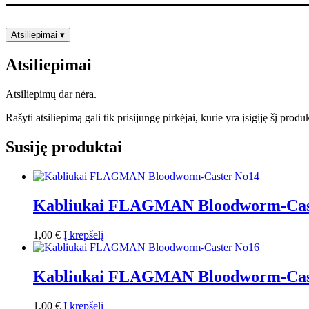
Atsiliepimai
▾
Atsiliepimai
Atsiliepimų dar nėra.
Rašyti atsiliepimą gali tik prisijungę pirkėjai, kurie yra įsigiję šį produ
Susiję produktai
Kabliukai FLAGMAN Bloodworm-Cas
1,00
€
Į krepšelį
Kabliukai FLAGMAN Bloodworm-Cas
1,00
€
Į krepšelį