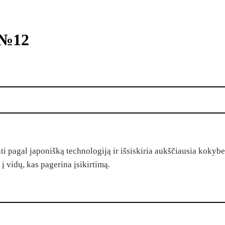
 №12
pagal japonišką technologiją ir išsiskiria aukščiausia kokybe. 
i į vidų, kas pagerina įsikirtimą.