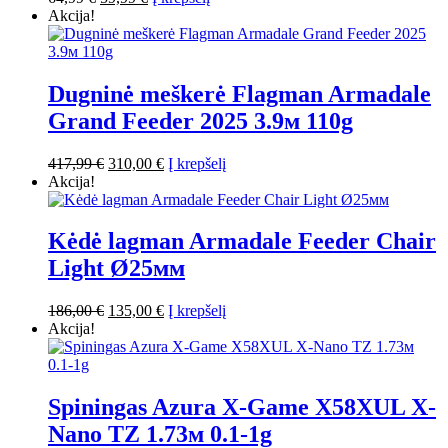
price
price
Akcija!
was:
is:
64,99 €.
59,99 €.
Dugninė meškerė Flagman Armadale
Grand Feeder 2025 3.9м 110g
Original
Current
417,99
€
310,00
€
Į krepšelį
price
price
Akcija!
was:
is:
417,99 €.
310,00 €.
Kėdė lagman Armadale Feeder Chair
Light Ø25мм
Original
Current
186,00
€
135,00
€
Į krepšelį
price
price
Akcija!
was:
is:
186,00 €.
135,00 €.
Spiningas Azura X-Game X58XUL X-
Nano TZ 1.73м 0.1-1g