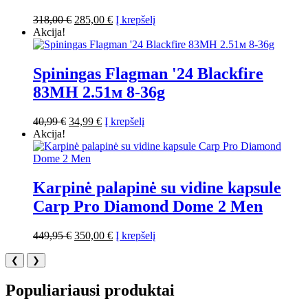
Original
Current
318,00
€
285,00
€
Į krepšelį
price
price
Akcija!
was:
is:
318,00 €.
285,00 €.
Spiningas Flagman '24 Blackfire
83MH 2.51м 8-36g
Original
Current
40,99
€
34,99
€
Į krepšelį
price
price
Akcija!
was:
is:
40,99 €.
34,99 €.
Karpinė palapinė su vidine kapsule
Carp Pro Diamond Dome 2 Men
Original
Current
449,95
€
350,00
€
Į krepšelį
price
price
was:
is:
❮
❯
449,95 €.
350,00 €.
Populiariausi produktai