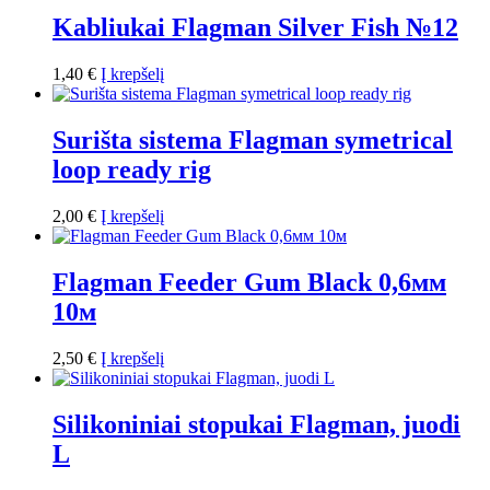
Kabliukai Flagman Silver Fish №12
1,40
€
Į krepšelį
Surišta sistema Flagman symetrical
loop ready rig
2,00
€
Į krepšelį
Flagman Feeder Gum Black 0,6мм
10м
2,50
€
Į krepšelį
Silikoniniai stopukai Flagman, juodi
L