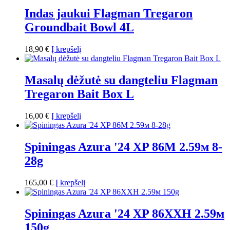
Indas jaukui Flagman Tregaron
Groundbait Bowl 4L
18,90
€
Į krepšelį
Masalų dėžutė su dangteliu Flagman
Tregaron Bait Box L
16,00
€
Į krepšelį
Spiningas Azura '24 XP 86M 2.59м 8-
28g
165,00
€
Į krepšelį
Spiningas Azura '24 XP 86XXH 2.59м
150g