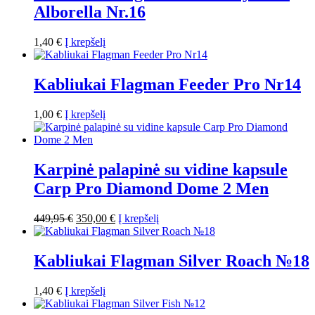
Alborella Nr.16
1,40
€
Į krepšelį
Kabliukai Flagman Feeder Pro Nr14
1,00
€
Į krepšelį
Karpinė palapinė su vidine kapsule
Carp Pro Diamond Dome 2 Men
Original
Current
449,95
€
350,00
€
Į krepšelį
price
price
was:
is:
449,95 €.
350,00 €.
Kabliukai Flagman Silver Roach №18
1,40
€
Į krepšelį