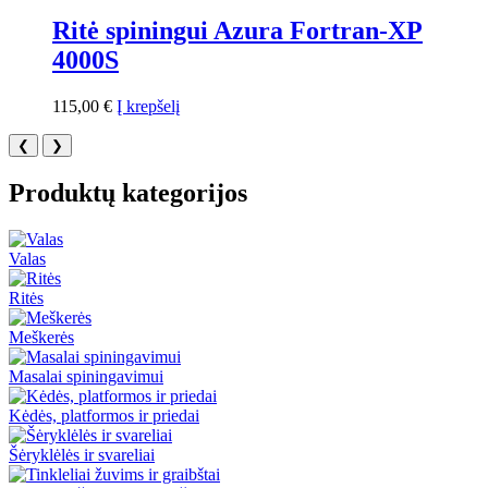
Ritė spiningui Azura Fortran-XP
4000S
115,00
€
Į krepšelį
❮
❯
Produktų kategorijos
Valas
Ritės
Meškerės
Masalai spiningavimui
Kėdės, platformos ir priedai
Šėryklėlės ir svareliai