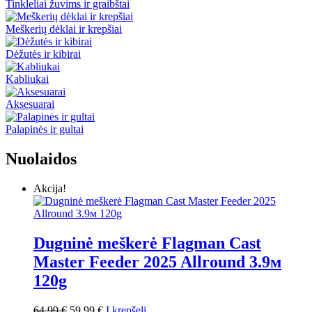
Tinkleliai žuvims ir graibštai
Meškerių dėklai ir krepšiai
Dėžutės ir kibirai
Kabliukai
Aksesuarai
Palapinės ir gultai
Nuolaidos
Akcija!
Dugninė meškerė Flagman Cast
Master Feeder 2025 Allround 3.9м
120g
Original
Current
64,99
€
59,99
€
Į krepšelį