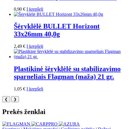
0,90
€
Į krepšelį
Šėryklėlė BULLET Horizont
33х26mm 40,0g
2,49
€
Į krepšelį
Plastikinė šėryklėlė su stabilizavimo
sparneliais Flagman (maža) 21 gr.
1,05
€
Į krepšelį
❮
❯
Prekės ženklai