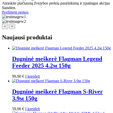
Atraskite plačiausią žvejybos prekių pasirinkimą ir ypatingas akcijas
šiandien.
Peržiūrėti prekes
<
>
Naujausi produktai
Dugninė meškerė Flagman Legend
Feeder 2025 4.2м 150g
99,90
€
Į krepšelį
Dugninė meškerė Flagman S-River
3.9м 150g
59,90
€
Į krepšelį