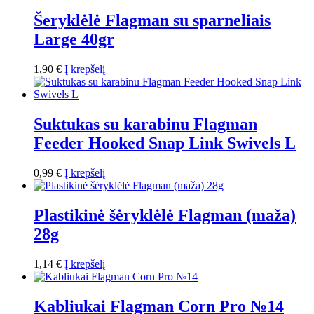
Šeryklėlė Flagman su sparneliais
Large 40gr
1,90
€
Į krepšelį
Suktukas su karabinu Flagman
Feeder Hooked Snap Link Swivels L
0,99
€
Į krepšelį
Plastikinė šėryklėlė Flagman (maža)
28g
1,14
€
Į krepšelį
Kabliukai Flagman Corn Pro №14