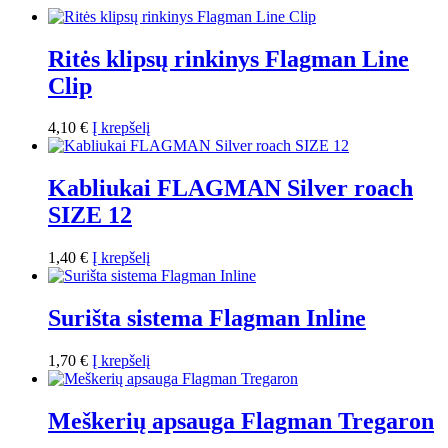
Ritės klipsų rinkinys Flagman Line
Clip
4,10
€
Į krepšelį
Kabliukai FLAGMAN Silver roach
SIZE 12
1,40
€
Į krepšelį
Surišta sistema Flagman Inline
1,70
€
Į krepšelį
Meškerių apsauga Flagman Tregaron