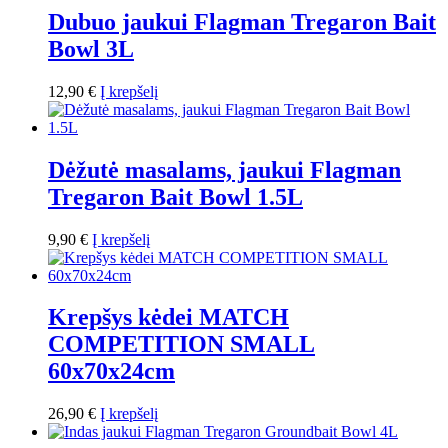
Dubuo jaukui Flagman Tregaron Bait
Bowl 3L
12,90
€
Į krepšelį
Dėžutė masalams, jaukui Flagman
Tregaron Bait Bowl 1.5L
9,90
€
Į krepšelį
Krepšys kėdei MATCH
COMPETITION SMALL
60x70x24cm
26,90
€
Į krepšelį