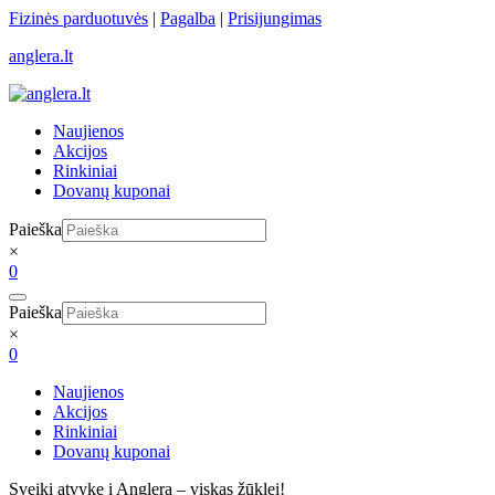
Skip
Fizinės parduotuvės
|
Pagalba
|
Prisijungimas
to
anglera.lt
content
Naujienos
Akcijos
Rinkiniai
Dovanų kuponai
Paieška
×
0
Paieška
×
0
Naujienos
Akcijos
Rinkiniai
Dovanų kuponai
Sveiki atvykę į Anglera –
viskas žūklei!