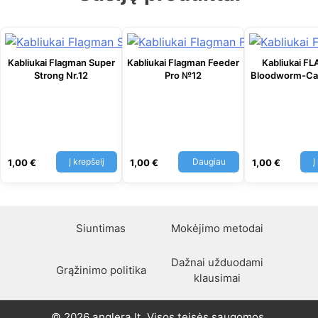
Kabliukai Flagman Super
Kabliukai Flagman Feeder
Kabliukai 
Strong Nr.12
Pro №12
Bloodworm-Ca
Į krepšelį
Daugiau
Į
1,00
€
1,00
€
1,00
€
Siuntimas
Mokėjimo metodai
Dažnai užduodami
Grąžinimo politika
klausimai
© 2026 anglera.lt. Visos teisės saugomos.