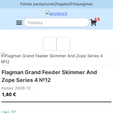
Skip
Fizinės parduotuvės
|
Pagalba
|
Prisijungimas
to
content
0
Flagman Grand Feeder Skimmer And
Zope Series 4 №12
Kodas: 290B-12
1,40
€
Liko 27