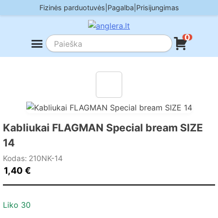
Skip
Fizinės parduotuvės
|
Pagalba
|
Prisijungimas
to
content
0
Kabliukai FLAGMAN Special bream SIZE
14
Kodas: 210NK-14
1,40
€
Liko 30