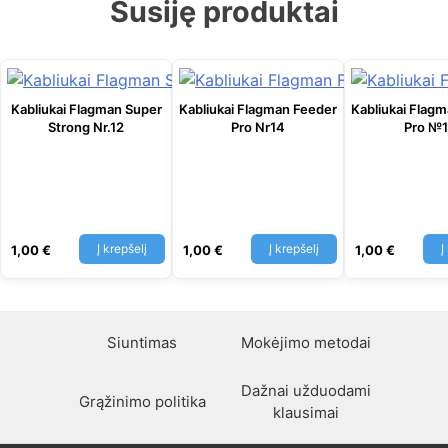
Susiję produktai
Kabliukai Flagman Super
Kabliukai Flagman Feeder
Kabliukai Flag
Strong Nr.12
Pro Nr14
Pro №
Į krepšelį
Į krepšelį
Į
1,00
€
1,00
€
1,00
€
Siuntimas
Mokėjimo metodai
Dažnai užduodami
Grąžinimo politika
klausimai