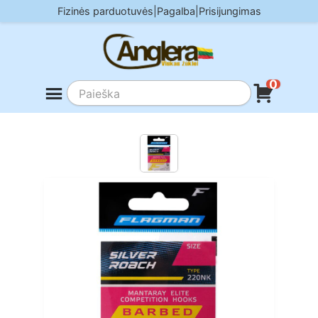
Skip
Fizinės parduotuvės
|
Pagalba
|
Prisijungimas
to
content
0