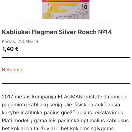
Kabliukai Flagman Silver Roach №14
Kodas: 220NK-14
1,40
€
Neturime
2017 metais kompanija FLAGMAN pristate Japonijoje
pagamintų kabliukų seriją. Jie išsiskiria aukčiausia
kokybe ir atitinka pačius griežčiausius reikalavimus.
Plati modelių gama leis pasirinkti optimalius kabliukus
bet kokiai baltai žuviai ir bet kokioms sąlygoms.