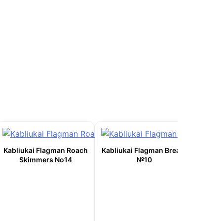
Kabliukai Flagman Roach
Kabliukai Flagman Bream
Skimmers No14
№10
Kabli