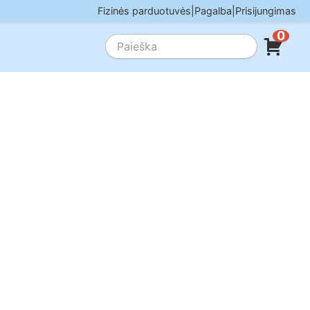
Fizinės parduotuvės
|
Pagalba
|
Prisijungimas
0