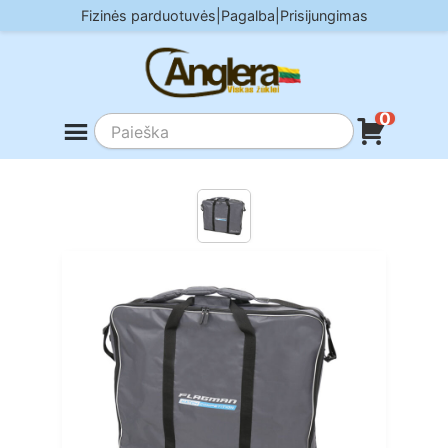
Skip
Fizinės parduotuvės
|
Pagalba
|
Prisijungimas
to
content
0