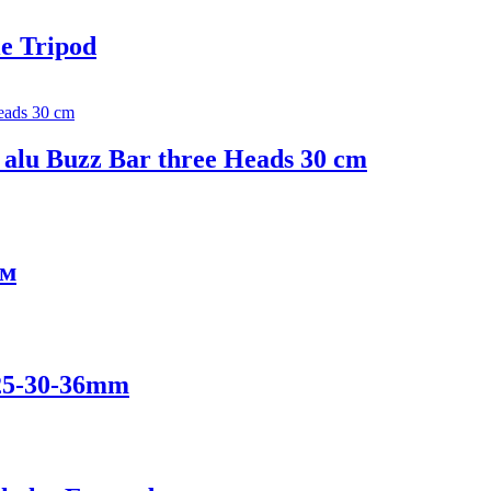
le Tripod
 alu Buzz Bar three Heads 30 cm
см
D25-30-36mm