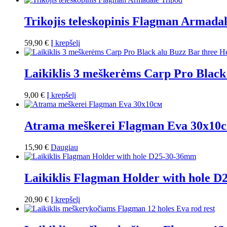
Trikojis teleskopinis Flagman Armada
59,90
€
Į krepšelį
Laikiklis 3 meškerėms Carp Pro Black
9,00
€
Į krepšelį
Atrama meškerei Flagman Eva 30x10
15,90
€
Daugiau
Laikiklis Flagman Holder with hole 
20,90
€
Į krepšelį