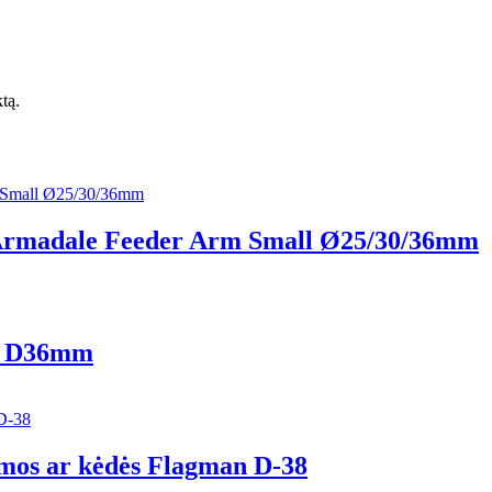
ktą.
n Armadale Feeder Arm Small Ø25/30/36mm
st D36mm
ormos ar kėdės Flagman D-38