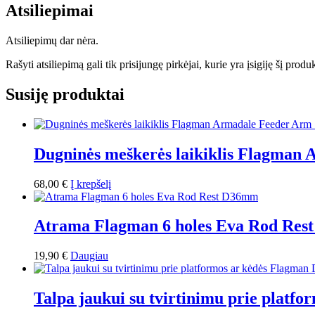
Atsiliepimai
Atsiliepimų dar nėra.
Rašyti atsiliepimą gali tik prisijungę pirkėjai, kurie yra įsigiję šį produ
Susiję produktai
Dugninės meškerės laikiklis Flagma
68,00
€
Į krepšelį
Atrama Flagman 6 holes Eva Rod Re
19,90
€
Daugiau
Talpa jaukui su tvirtinimu prie platf