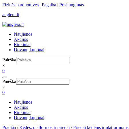
Skip
Fizinės parduotuvės
|
Pagalba
|
Prisijungimas
to
anglera.lt
content
Naujienos
Akcijos
Rinkiniai
Dovanų kuponai
Paieška
×
0
Paieška
×
0
Naujienos
Akcijos
Rinkiniai
Dovanų kuponai
Pradžia
/
Kėdės, platformos ir priedai
/
Priedai kėdėms ir platformoms