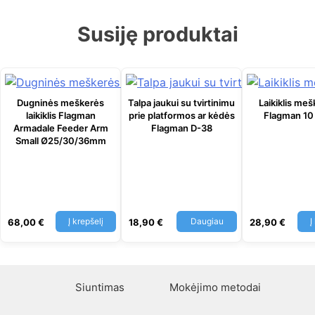
Susiję produktai
Dugninės meškerės
Talpa jaukui su tvirtinimu
Laikiklis me
laikiklis Flagman
prie platformos ar kėdės
Flagman 10
Armadale Feeder Arm
Flagman D-38
Small Ø25/30/36mm
Į krepšelį
Daugiau
Į
68,00
€
18,90
€
28,90
€
Siuntimas
Mokėjimo metodai