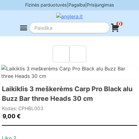
Skip
Fizinės parduotuvės
|
Pagalba
|
Prisijungimas
to
content
0
Laikiklis 3 meškerėms Carp Pro Black alu
Buzz Bar three Heads 30 cm
Kodas: CPHBL003
9,00
€
Liko 2