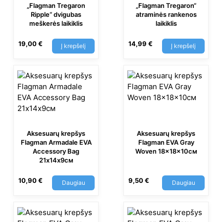
„Flagman Tregaron
„Flagman Tregaron“
Ripple“ dvigubas
atraminės rankenos
meškerės laikiklis
laikiklis
19,00
€
14,99
€
Į krepšelį
Į krepšelį
Aksesuarų krepšys
Aksesuarų krepšys
Flagman Armadale EVA
Flagman EVA Gray
Accessory Bag
Woven 18x18x10см
21х14х9см
10,90
€
9,50
€
Daugiau
Daugiau