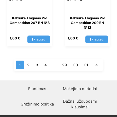
Kabliukai Flagman Pro
Kabliukai Flagman Pro
Competition 207 BN №8
Competition 209 BN
№12
1,00
€
1,00
€
Į krepšelį
Į krepšelį
1
2
3
4
…
29
30
31
→
Siuntimas
Mokėjimo metodai
Dažnai užduodami
Grąžinimo politika
klausimai