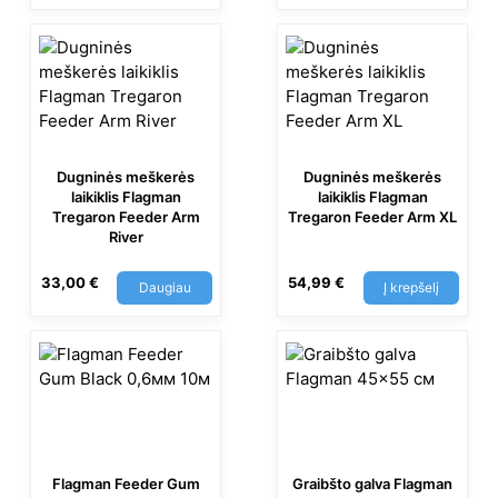
Original
Current
price
price
was:
is:
459,90 €.
380,00 €.
Dugninės meškerės
Dugninės meškerės
laikiklis Flagman
laikiklis Flagman
Tregaron Feeder Arm
Tregaron Feeder Arm XL
River
33,00
€
54,99
€
Daugiau
Į krepšelį
Flagman Feeder Gum
Graibšto galva Flagman