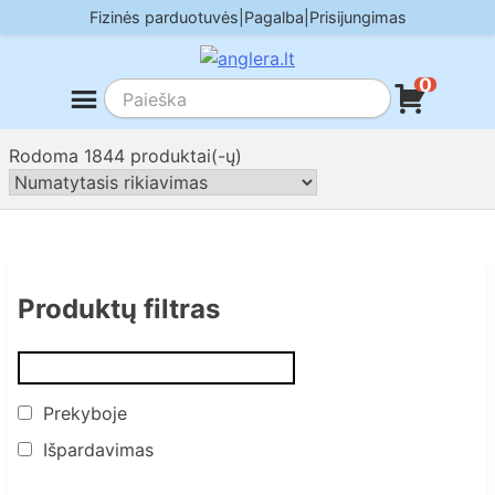
Skip
Fizinės parduotuvės
|
Pagalba
|
Prisijungimas
to
content
0
Rodoma 1844 produktai(-ų)
Produktų filtras
Prekyboje
Išpardavimas