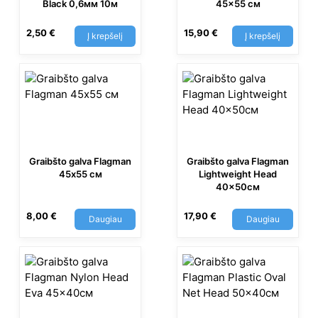
Black 0,6мм 10м
45×55 см
2,50
€
15,90
€
Į krepšelį
Į krepšelį
Graibšto galva Flagman
Graibšto galva Flagman
45х55 см
Lightweight Head
40×50см
8,00
€
17,90
€
Daugiau
Daugiau