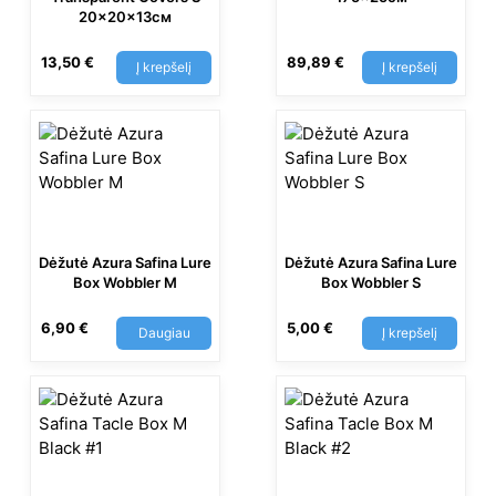
20x20x13см
13,50
€
89,89
€
Į krepšelį
Į krepšelį
Dėžutė Azura Safina Lure
Dėžutė Azura Safina Lure
Box Wobbler M
Box Wobbler S
6,90
€
5,00
€
Daugiau
Į krepšelį