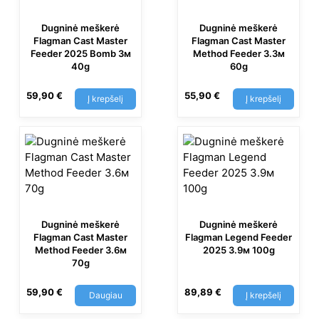
Dugninė meškerė
Dugninė meškerė
Flagman Cast Master
Flagman Cast Master
Feeder 2025 Bomb 3м
Method Feeder 3.3м
40g
60g
59,90
€
55,90
€
Į krepšelį
Į krepšelį
Dugninė meškerė
Dugninė meškerė
Flagman Cast Master
Flagman Legend Feeder
Method Feeder 3.6м
2025 3.9м 100g
70g
59,90
€
89,89
€
Daugiau
Į krepšelį