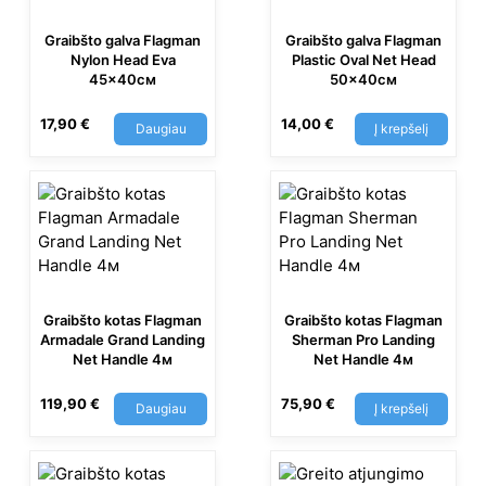
Graibšto galva Flagman
Graibšto galva Flagman
Nylon Head Eva
Plastic Oval Net Head
45×40см
50×40см
17,90
€
14,00
€
Daugiau
Į krepšelį
Graibšto kotas Flagman
Graibšto kotas Flagman
Armadale Grand Landing
Sherman Pro Landing
Net Handle 4м
Net Handle 4м
119,90
€
75,90
€
Daugiau
Į krepšelį