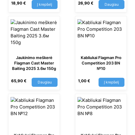
18,90
€
26,90
€
Į krepšelį
Daugiau
Jaukinimo meškerė
Kabliukai Flagman Pro
Flagman Cast Master
Competition 203 BN
Baiting 2025 3.6м 150g
№10
65,90
€
1,00
€
Daugiau
Į krepšelį