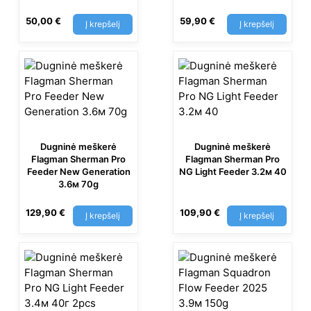
50,00
€
59,90
€
Į krepšelį
Į krepšelį
Dugninė meškerė
Dugninė meškerė
Flagman Sherman Pro
Flagman Sherman Pro
Feeder New Generation
NG Light Feeder 3.2м 40
3.6м 70g
129,90
€
109,90
€
Į krepšelį
Į krepšelį