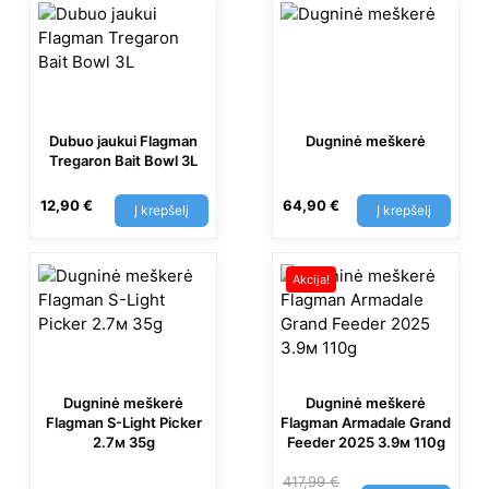
Dubuo jaukui Flagman
Dugninė meškerė
Tregaron Bait Bowl 3L
12,90
€
64,90
€
Į krepšelį
Į krepšelį
Akcija!
Dugninė meškerė
Dugninė meškerė
Flagman S-Light Picker
Flagman Armadale Grand
2.7м 35g
Feeder 2025 3.9м 110g
417,99
€