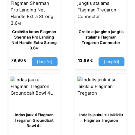
Graibšto kotas Flagman
Greito atjungimo jungtis
Sherman Pro Landing
stalams Flagman
Net Handle Extra Strong
Tregaron Connector
3.6м
79,90
€
13,89
€
Į krepšelį
Į krepšelį
Indas jaukui Flagman
Indelis jaukui su laikikliu
Tregaron Groundbait
Flagman Tregaron
Bowl 4L