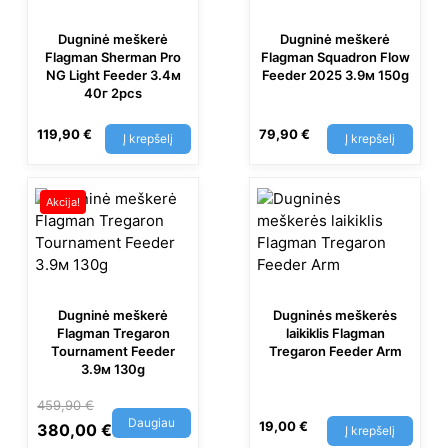
Dugninė meškerė
Dugninė meškerė
Flagman Sherman Pro
Flagman Squadron Flow
NG Light Feeder 3.4м
Feeder 2025 3.9м 150g
40г 2pcs
119,90
€
79,90
€
Į krepšelį
Į krepšelį
Akcija!
Dugninė meškerė
Dugninės meškerės
Flagman Tregaron
laikiklis Flagman
Tournament Feeder
Tregaron Feeder Arm
3.9м 130g
459,90
€
Daugiau
19,00
€
380,00
€
Į krepšelį