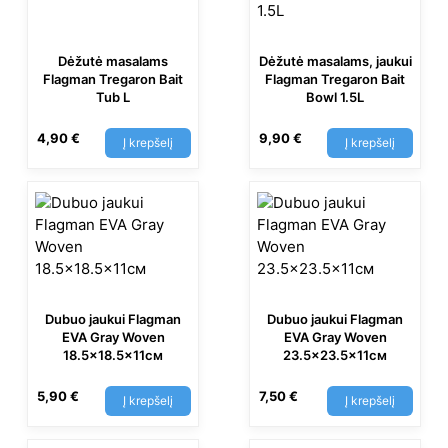
Dėžutė masalams
Dėžutė masalams, jaukui
Flagman Tregaron Bait
Flagman Tregaron Bait
Tub L
Bowl 1.5L
4,90
€
9,90
€
Į krepšelį
Į krepšelį
Dubuo jaukui Flagman
Dubuo jaukui Flagman
EVA Gray Woven
EVA Gray Woven
18.5×18.5×11см
23.5×23.5×11см
5,90
€
7,50
€
Į krepšelį
Į krepšelį