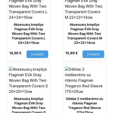
Aksesuarų krepšys
Aksesuarų krepšys
Flagman EVA Gray
Flagman EVA Gray
Woven Bag With Two
Woven Bag With Two
Transparent Covers L
Transparent Covers M
24x24x15см
22x22x14см
14,50
€
13,90
€
Į krepšelį
Į krepšelį
Aksesuarų krepšys
Dėklas 2 meškerėms su
Flagman EVA Gray
ritėmis Flagman
Woven Bag With Two
Tregaron Rod Sleeve
Transparent Covers S
175×25см