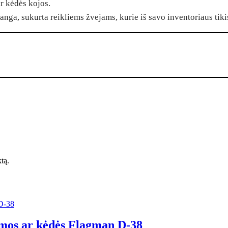
r kėdės kojos.
nga, sukurta reikliems žvejams, kurie iš savo inventoriaus ti
ktą.
ormos ar kėdės Flagman D-38