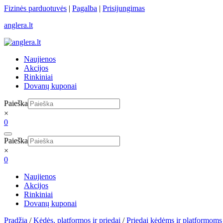
Skip
Fizinės parduotuvės
|
Pagalba
|
Prisijungimas
to
anglera.lt
content
Naujienos
Akcijos
Rinkiniai
Dovanų kuponai
Paieška
×
0
Paieška
×
0
Naujienos
Akcijos
Rinkiniai
Dovanų kuponai
Pradžia
/
Kėdės, platformos ir priedai
/
Priedai kėdėms ir platformoms