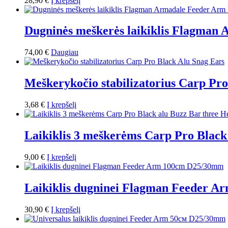
28,90
€
Į krepšelį
Dugninės meškerės laikiklis Flagma
74,00
€
Daugiau
Meškerykočio stabilizatorius Carp Pr
3,68
€
Į krepšelį
Laikiklis 3 meškerėms Carp Pro Black
9,00
€
Į krepšelį
Laikiklis dugninei Flagman Feeder 
30,90
€
Į krepšelį