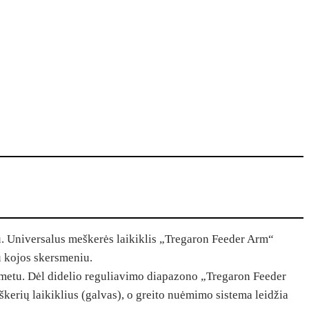
ku. Universalus meškerės laikiklis „Tregaron Feeder Arm“
iu kojos skersmeniu.
s metu. Dėl didelio reguliavimo diapazono „Tregaron Feeder
eškerių laikiklius (galvas), o greito nuėmimo sistema leidžia