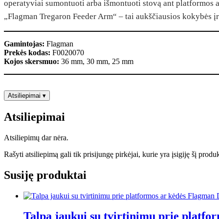
operatyviai sumontuoti arba išmontuoti stovą ant platformos a
„Flagman Tregaron Feeder Arm“ – tai aukščiausios kokybės įra
Gamintojas:
Flagman
Prekės kodas:
F0020070
Kojos skersmuo:
36 mm, 30 mm, 25 mm
Atsiliepimai
▾
Atsiliepimai
Atsiliepimų dar nėra.
Rašyti atsiliepimą gali tik prisijungę pirkėjai, kurie yra įsigiję šį produ
Susiję produktai
Talpa jaukui su tvirtinimu prie platf