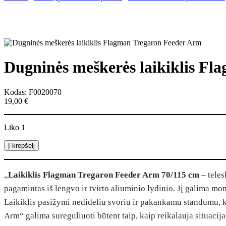
Dugninės meškerės laikiklis F
Kodas: F0020070
19,00
€
Liko 1
produkto
Į krepšelį
kiekis:
Dugninės
meškerės
„
Laikiklis Flagman Tregaron Feeder Arm 70/115 cm
– teles
laikiklis
pagamintas iš lengvo ir tvirto aliuminio lydinio. Jį galima mo
Flagman
Tregaron
Laikiklis pasižymi nedideliu svoriu ir pakankamu standumu, ka
Feeder
Arm“ galima sureguliuoti būtent taip, kaip reikalauja situacija
Arm