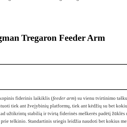
lagman Tregaron Feeder Arm
kopinis fiderinis laikiklis (
feeder arm
) su vienu tvirtinimo taš
ntuoti tiek ant žvejybinių platformų, tiek ant kėdžių su bet kok
d užtikrintų stabilią ir tvirtą fiderinės meškerės padėtį žūklė
 prie telkinio. Standartinis sriegis leidžia naudoti bet kokius m