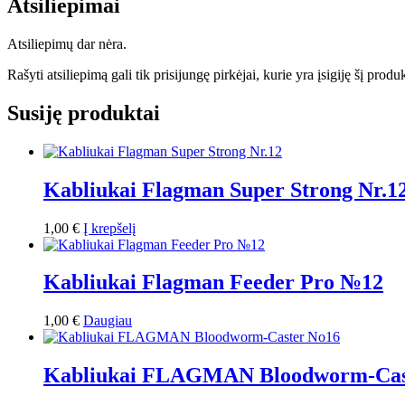
Atsiliepimai
Atsiliepimų dar nėra.
Rašyti atsiliepimą gali tik prisijungę pirkėjai, kurie yra įsigiję šį produ
Susiję produktai
Kabliukai Flagman Super Strong Nr.1
1,00
€
Į krepšelį
Kabliukai Flagman Feeder Pro №12
1,00
€
Daugiau
Kabliukai FLAGMAN Bloodworm-Cas