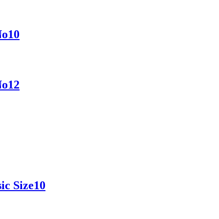
No10
No12
c Size10