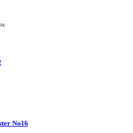
ktą.
2
ter No16