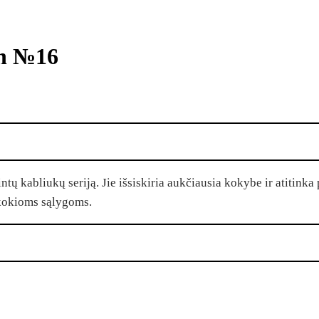
ch №16
abliukų seriją. Jie išsiskiria aukčiausia kokybe ir atitinka p
t kokioms sąlygoms.