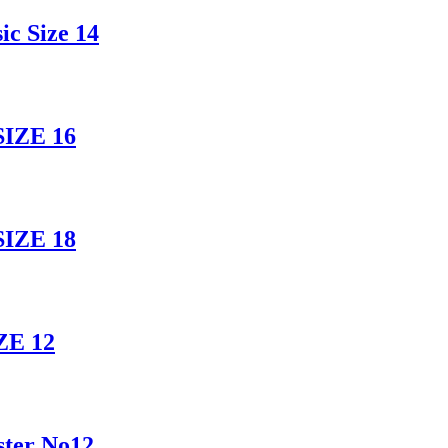
c Size 14
SIZE 16
SIZE 18
ZE 12
ter No12