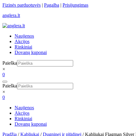
Skip
Fizinės parduotuvės
|
Pagalba
|
Prisijungimas
to
anglera.lt
content
Naujienos
Akcijos
Rinkiniai
Dovanų kuponai
Paieška
×
0
Paieška
×
0
Naujienos
Akcijos
Rinkiniai
Dovanų kuponai
Pradžia
/
Kabliukai
/
Dugninei ir plūdinei
/ Kabliukai Flagman Silve