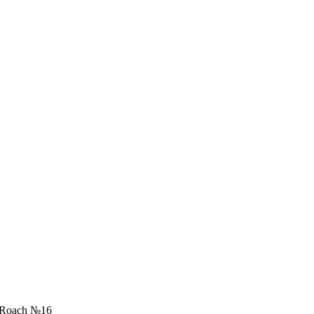
r Roach №16