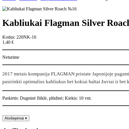
Kabliukai Flagman Silver Roa
Kodas: 220NK-16
1,40
€
Neturime
2017 metais kompanija FLAGMAN pristate Japonijoje pagamintų k
pasirinkti optimalius kabliukus bet kokiai baltai žuviai ir be
Paskirtis: Dugninė žūklė, plūdinė; Kiekis: 10 vnt.
Atsiliepimai
▾