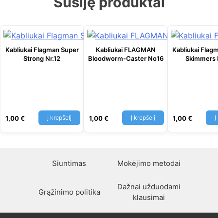
Susiję produktai
Kabliukai Flagman Super
Kabliukai FLAGMAN
Kabliukai Flag
Strong Nr.12
Bloodworm-Caster No16
Skimmers
Į krepšelį
Į krepšelį
Į
1,00
€
1,00
€
1,00
€
Siuntimas
Mokėjimo metodai
Dažnai užduodami
Grąžinimo politika
klausimai