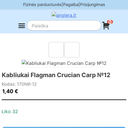
Skip
Fizinės parduotuvės
|
Pagalba
|
Prisijungimas
to
content
0
Kabliukai Flagman Crucian Carp №12
Kodas: 170NK-12
1,40
€
Liko 32