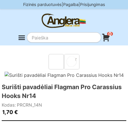
Skip
Fizinės parduotuvės
|
Pagalba
|
Prisijungimas
to
content
0
Surišti pavadėliai Flagman Pro Carassius
Hooks Nr14
Kodas: PRCRN_14N
1,70
€