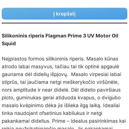
Į krepšelį
Silikoninis riperis Flagman Prime 3 UV Motor Oil
Squid
Neįprastos formos silikoninis riperis. Masalo kūnas
atrodo labai masyvus, tačiau tai tik optinė apgaulė
gaunama dėl didelių išpjovų. Masalo virpesiai labai
stiprūs, tai jaučiama netgi meškerykočio viršūnėle,
nors amplitude ir near didelė. Dėl didelio paviršiaus
ploto, guminukas gerai atiduoda kvapus, o dvigubo
masalo kvėpinimo dėka jis išlieka ilgą laiką. Idealiai
tinka naudojant ofsetinius kabliukus ir netgi
pakankamai didelius. Prime – idealus pasirinkimas kai
reikia neužsikabinančio masalo. Jis pakankamai