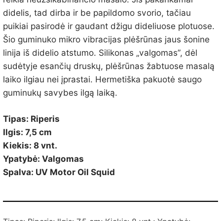
didelis, tad dirba ir be papildomo svorio, tačiau
puikiai pasirodė ir gaudant džigu dideliuose plotuose.
Šio guminuko mikro vibracijas plėšrūnas jaus šonine
linija iš didelio atstumo. Silikonas „valgomas”, dėl
sudėtyje esančių druskų, plėšrūnas žabtuose masalą
laiko ilgiau nei įprastai. Hermetiška pakuotė saugo
guminukų savybes ilgą laiką.
Tipas: Riperis
Ilgis: 7,5 cm
Kiekis: 8 vnt.
Ypatybė: Valgomas
Spalva: UV Motor Oil Squid