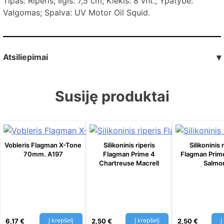
Tipas: Riperis; Ilgis: 7,5 cm; Kiekis: 8 vnt.; Ypatybė:
Valgomas; Spalva: UV Motor Oil Squid.
Atsiliepimai
▾
Susiję produktai
Vobleris Flagman X-Tone
Silikoninis riperis
Silikoninis 
70mm. A197
Flagman Prime 4
Flagman Prim
Chartreuse Macrell
Salmo
Į krepšelį
Į krepšelį
Į
6,17
€
2,50
€
2,50
€