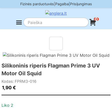
Skip
Fizinės parduotuvės
|
Pagalba
|
Prisijungimas
to
content
0
Silikoninis riperis Flagman Prime 3 UV
Motor Oil Squid
Kodas: FPRM3-016
1,90
€
Liko 2