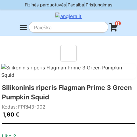
Skip
Fizinės parduotuvės
|
Pagalba
|
Prisijungimas
to
content
0
Silikoninis riperis Flagman Prime 3 Green
Pumpkin Squid
Kodas: FPRM3-002
1,90
€
Liko 2