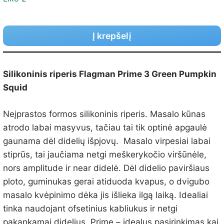
Į krepšelį
Silikoninis riperis Flagman Prime 3 Green Pumpkin
Squid
Neįprastos formos silikoninis riperis. Masalo kūnas
atrodo labai masyvus, tačiau tai tik optinė apgaulė
gaunama dėl didelių išpjovų. Masalo virpesiai labai
stiprūs, tai jaučiama netgi meškerykočio viršūnėle,
nors amplitude ir near didelė. Dėl didelio paviršiaus
ploto, guminukas gerai atiduoda kvapus, o dvigubo
masalo kvėpinimo dėka jis išlieka ilgą laiką. Idealiai
tinka naudojant ofsetinius kabliukus ir netgi
pakankamai didelius. Prime – idealus pasirinkimas kai