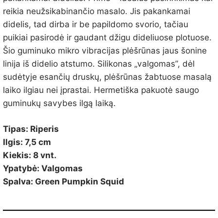
reikia neužsikabinančio masalo. Jis pakankamai
didelis, tad dirba ir be papildomo svorio, tačiau
puikiai pasirodė ir gaudant džigu dideliuose plotuose.
Šio guminuko mikro vibracijas plėšrūnas jaus šonine
linija iš didelio atstumo. Silikonas „valgomas”, dėl
sudėtyje esančių druskų, plėšrūnas žabtuose masalą
laiko ilgiau nei įprastai. Hermetiška pakuotė saugo
guminukų savybes ilgą laiką.
Tipas: Riperis
Ilgis: 7,5 cm
Kiekis: 8 vnt.
Ypatybė: Valgomas
Spalva: Green Pumpkin Squid