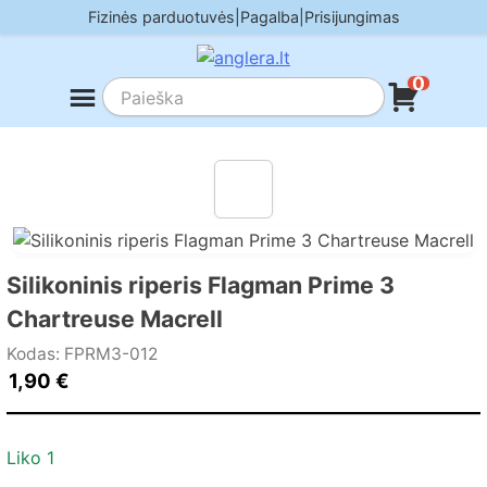
Skip
Fizinės parduotuvės
|
Pagalba
|
Prisijungimas
to
content
0
Silikoninis riperis Flagman Prime 3
Chartreuse Macrell
Kodas: FPRM3-012
1,90
€
Liko 1