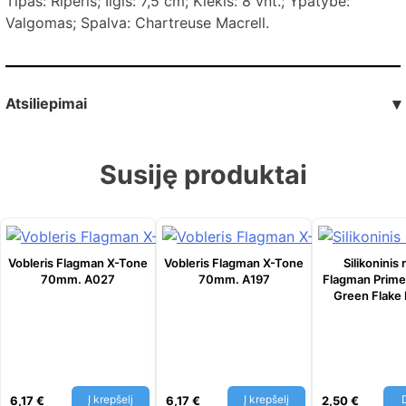
Tipas: Riperis; Ilgis: 7,5 cm; Kiekis: 8 vnt.; Ypatybė:
Valgomas; Spalva: Chartreuse Macrell.
Atsiliepimai
▾
Susiję produktai
Vobleris Flagman X-Tone
Vobleris Flagman X-Tone
Silikoninis 
70mm. A027
70mm. A197
Flagman Prime
Green Flake 
Į krepšelį
Į krepšelį
6,17
€
6,17
€
2,50
€