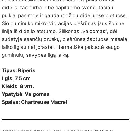
didelis, tad dirba ir be papildomo svorio, tačiau
puikiai pasirodė ir gaudant džigu dideliuose plotuose.
Šio guminuko mikro vibracijas plėšrūnas jaus šonine
linija iš didelio atstumo. Silikonas „valgomas”, dėl
sudėtyje esančių druskų, plėšrūnas žabtuose masalą
laiko ilgiau nei įprastai. Hermetiška pakuotė saugo
guminukų savybes ilgą laiką.
Tipas: Riperis
Ilgis: 7,5 cm
Kiekis: 8 vnt.
Ypatybė: Valgomas
Spalva: Chartreuse Macrell