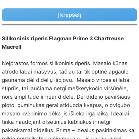
Į krepšelį
Silikoninis riperis Flagman Prime 3 Chartreuse
Macrell
Neįprastos formos silikoninis riperis. Masalo kūnas
atrodo labai masyvus, tačiau tai tik optinė apgaulė
gaunama dėl didelių išpjovų. Masalo virpesiai labai
stiprūs, tai jaučiama netgi meškerykočio viršūnėle,
nors amplitude ir near didelė. Dėl didelio paviršiaus
ploto, guminukas gerai atiduoda kvapus, o dvigubo
masalo kvėpinimo dėka jis išlieka ilgą laiką. Idealiai
tinka naudojant ofsetinius kabliukus ir netgi
pakankamai didelius. Prime – idealus pasirinkimas kai
reikia neužsikabinančio masalo. Jis pakankamai