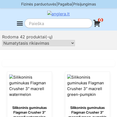
Skip
Fizinės parduotuvės
|
Pagalba
|
Prisijungimas
to
content
0
Rodoma 42 produktai(-ų)
Silikoninis guminukas
Silikoninis guminukas
Flagman Crusher 3″
Flagman Crusher 3″