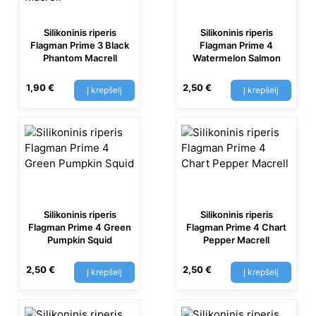
Silikoninis riperis
Silikoninis riperis
Flagman Prime 3 Black
Flagman Prime 4
Phantom Macrell
Watermelon Salmon
1,90
€
2,50
€
Į krepšelį
Į krepšelį
Silikoninis riperis
Silikoninis riperis
Flagman Prime 4 Green
Flagman Prime 4 Chart
Pumpkin Squid
Pepper Macrell
2,50
€
2,50
€
Į krepšelį
Į krepšelį