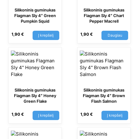
Silikoninis guminukas
Silikoninis guminukas
Flagman Sly 4″ Green
Flagman Sly 4″ Chart
Pumpkin Squid
Pepper Macrell
1,90
€
1,90
€
Į krepšelį
Daugiau
Silikoninis guminukas
Silikoninis guminukas
Flagman Sly 4″ Honey
Flagman Sly 4″ Brown
Green Flake
Flash Salmon
1,90
€
1,90
€
Į krepšelį
Į krepšelį