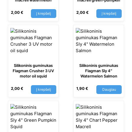
macrell watermelon
macrell green-pumpkin
2,00
€
2,00
€
Į krepšelį
Į krepšelį
Silikoninis guminukas
Silikoninis guminukas
Flagman Crusher 3 UV
Flagman Sly 4″
motor oil squid
Watermelon Salmon
2,00
€
1,90
€
Į krepšelį
Daugiau