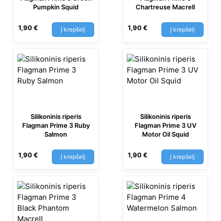
Pumpkin Squid
Chartreuse Macrell
1,90
€
1,90
€
Į krepšelį
Į krepšelį
Silikoninis riperis
Silikoninis riperis
Flagman Prime 3 Ruby
Flagman Prime 3 UV
Salmon
Motor Oil Squid
1,90
€
1,90
€
Į krepšelį
Į krepšelį