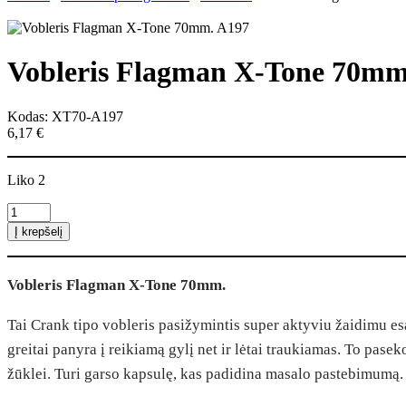
Vobleris Flagman X-Tone 70mm
Kodas: XT70-A197
6,17
€
Liko 2
produkto
kiekis:
Į krepšelį
Vobleris
Flagman
X-
Vobleris Flagman X-Tone 70mm.
Tone
70mm.
A197
Tai Crank tipo vobleris pasižymintis super aktyviu žaidimu es
greitai panyra į reikiamą gylį net ir lėtai traukiamas. To pasek
žūklei. Turi garso kapsulę, kas padidina masalo pastebimumą.