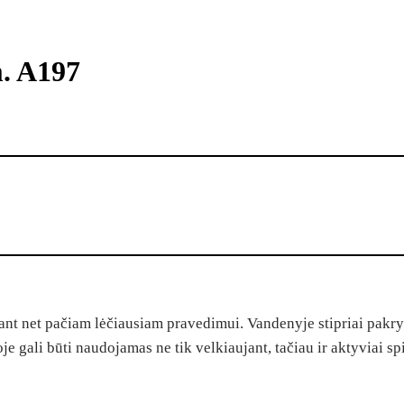
. A197
ant net pačiam lėčiausiam pravedimui. Vandenyje stipriai pakryp
oje gali būti naudojamas ne tik velkiaujant, tačiau ir aktyviai sp