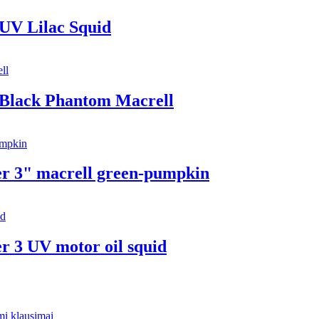
 UV Lilac Squid
 Black Phantom Macrell
er 3" macrell green-pumpkin
r 3 UV motor oil squid
i klausimai