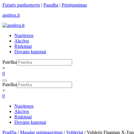
Skip
Fizinės parduotuvės
|
Pagalba
|
Prisijungimas
to
anglera.lt
content
Naujienos
Akcijos
Rinkiniai
Dovanų kuponai
Paieška
×
0
Paieška
×
0
Naujienos
Akcijos
Rinkiniai
Dovanų kuponai
Pradžia
/
Masalai spiningavimui
/
Vobleriai
/ Vobleris Flagman X-To