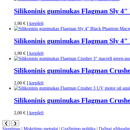
Silikoninis guminukas Flagman Sly 4"
1,90
€
Į krepšelį
Silikoninis guminukas Flagman Sly 4"
1,90
€
Į krepšelį
Silikoninis guminukas Flagman Crush
2,00
€
Į krepšelį
Silikoninis guminukas Flagman Crushe
2,00
€
Į krepšelį
❮
❯
Siuntimas
|
Mokėjimo metodai
|
Grąžinimo politika
|
Dažnai užduodam