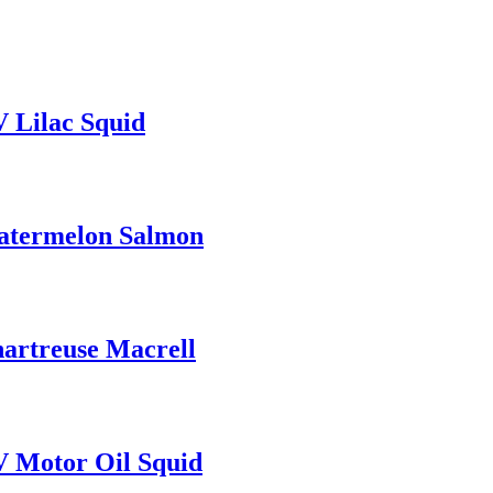
V Lilac Squid
Watermelon Salmon
hartreuse Macrell
UV Motor Oil Squid