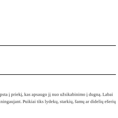
sta į priekį, kas apsaugo jį nuo užsikabinimo į dugną. Labai
iningaujant. Puikiai tiks lydekų, starkių, šamų ar didelių ešerių