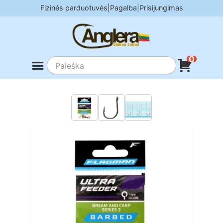
Skip
Fizinės parduotuvės
|
Pagalba
|
Prisijungimas
to
content
0