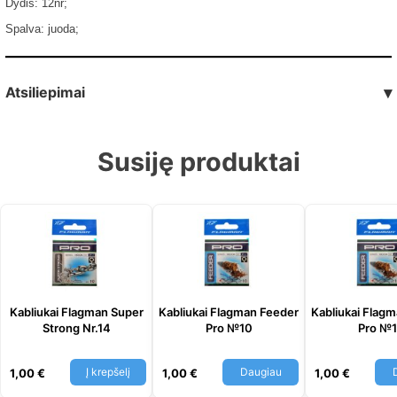
Dydis: 12nr;
Spalva: juoda;
Atsiliepimai
▾
Susiję produktai
Kabliukai Flagman Super
Kabliukai Flagman Feeder
Kabliukai Flag
Strong Nr.14
Pro №10
Pro №
Į krepšelį
Daugiau
1,00
€
1,00
€
1,00
€