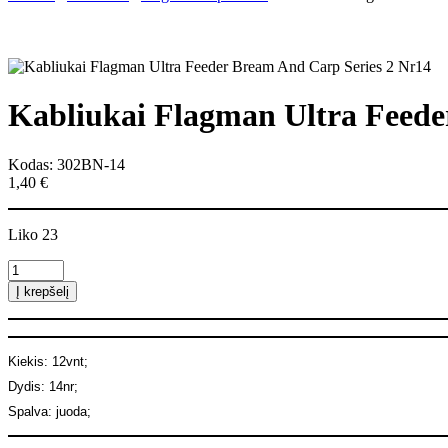
Kabliukai Flagman Ultra Feede
Kodas: 302BN-14
1,40
€
Liko 23
produkto
kiekis:
Į krepšelį
Kabliukai
Flagman
Ultra
Feeder
Kiekis: 12vnt;
Bream
Dydis: 14nr;
And
Carp
Spalva: juoda;
Series
2