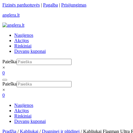
Skip
Fizinės parduotuvės
|
Pagalba
|
Prisijungimas
to
anglera.lt
content
Naujienos
Akcijos
Rinkiniai
Dovanų kuponai
Paieška
×
0
Paieška
×
0
Naujienos
Akcijos
Rinkiniai
Dovanų kuponai
Pradžia
/
Kabliukai
/
Dugninei ir plūdinei
/ Kabliukai Flagman Ultra 