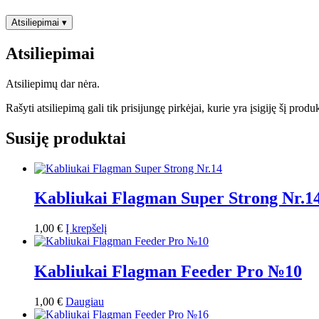
Nr14
Atsiliepimai
▾
Atsiliepimai
Atsiliepimų dar nėra.
Rašyti atsiliepimą gali tik prisijungę pirkėjai, kurie yra įsigiję šį produ
Susiję produktai
Kabliukai Flagman Super Strong Nr.1
1,00
€
Į krepšelį
Kabliukai Flagman Feeder Pro №10
1,00
€
Daugiau