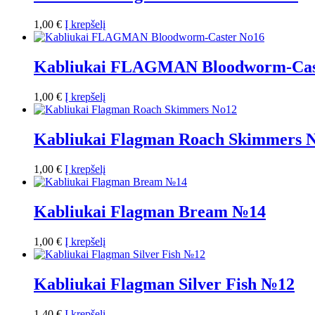
1,00
€
Į krepšelį
Kabliukai FLAGMAN Bloodworm-Cas
1,00
€
Į krepšelį
Kabliukai Flagman Roach Skimmers 
1,00
€
Į krepšelį
Kabliukai Flagman Bream №14
1,00
€
Į krepšelį
Kabliukai Flagman Silver Fish №12
1,40
€
Į krepšelį