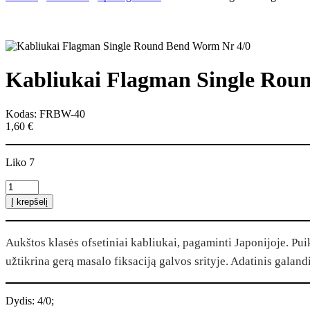
Kabliukai Flagman Single Rou
Kodas: FRBW-40
1,60
€
Liko 7
produkto
kiekis:
Į krepšelį
Kabliukai
Flagman
Single
Aukštos klasės ofsetiniai kabliukai, pagaminti Japonijoje. Pui
Round
Bend
užtikrina gerą masalo fiksaciją galvos srityje. Adatinis galand
Worm
Nr
4/0
Dydis: 4/0;