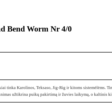
nd Bend Worm Nr 4/0
kiai tinka Karolinos, Teksaso, Jig-Rig ir kitoms sistemėlėms. T
inimas užtikrina puikų pakirtimą ir žuvies laikymą, o kaltinis ki