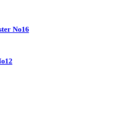
ter No16
No12