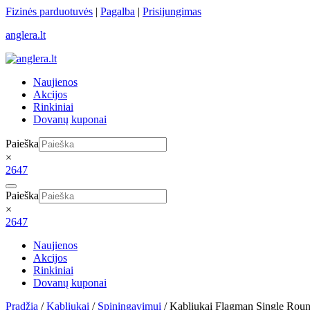
Skip
Fizinės parduotuvės
|
Pagalba
|
Prisijungimas
to
anglera.lt
content
Naujienos
Akcijos
Rinkiniai
Dovanų kuponai
Paieška
×
2647
Paieška
×
2647
Naujienos
Akcijos
Rinkiniai
Dovanų kuponai
Pradžia
/
Kabliukai
/
Spiningavimui
/ Kabliukai Flagman Single Rou