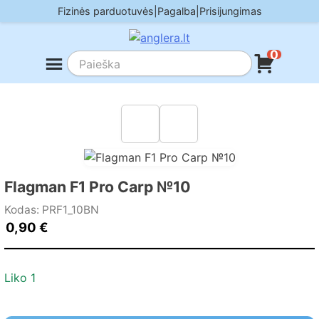
Skip
Fizinės parduotuvės
|
Pagalba
|
Prisijungimas
to
content
0
Flagman F1 Pro Carp №10
Kodas: PRF1_10BN
0,90
€
Liko 1