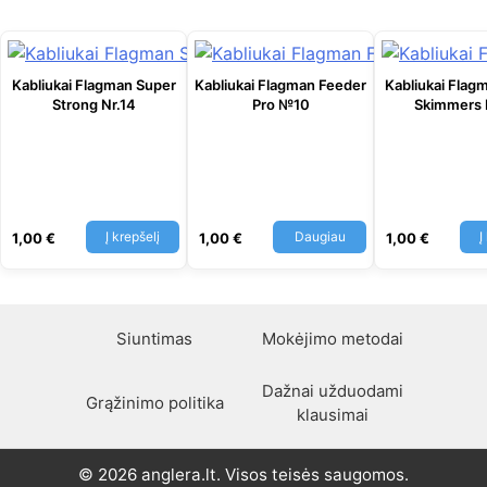
Kabliukai Flagman Super
Kabliukai Flagman Feeder
Kabliukai Flag
Strong Nr.14
Pro №10
Skimmers
Į krepšelį
Daugiau
Į
1,00
€
1,00
€
1,00
€
Siuntimas
Mokėjimo metodai
Dažnai užduodami
Grąžinimo politika
klausimai
© 2026 anglera.lt. Visos teisės saugomos.