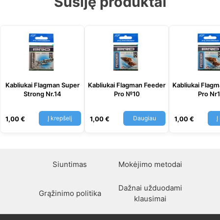
Susiję produktai
Kabliukai Flagman Super
Kabliukai Flagman Feeder
Kabliukai Flag
Strong Nr.14
Pro №10
Pro Nr
Į krepšelį
Daugiau
Į
1,00
€
1,00
€
1,00
€
Siuntimas
Mokėjimo metodai
Dažnai užduodami
Grąžinimo politika
klausimai