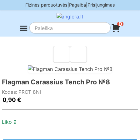
Skip
Fizinės parduotuvės
|
Pagalba
|
Prisijungimas
to
content
0
Flagman Carassius Tench Pro №8
Kodas: PRCT_8NI
0,90
€
Liko 9