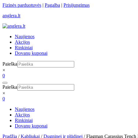
Skip
Fizinės parduotuvės
|
Pagalba
|
Prisijungimas
to
anglera.lt
content
Naujienos
Akcijos
Rinkiniai
Dovanų kuponai
Paieška
×
0
Paieška
×
0
Naujienos
Akcijos
Rinkiniai
Dovanų kuponai
Pradžia
/
Kabliukai
/
Dugninei ir plūdinei
/ Flagman Carassius Tench