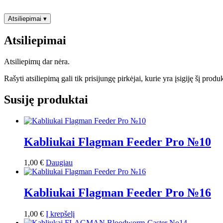
Atsiliepimai
▾
Atsiliepimai
Atsiliepimų dar nėra.
Rašyti atsiliepimą gali tik prisijungę pirkėjai, kurie yra įsigiję šį produ
Susiję produktai
Kabliukai Flagman Feeder Pro №10
1,00
€
Daugiau
Kabliukai Flagman Feeder Pro №16
1,00
€
Į krepšelį