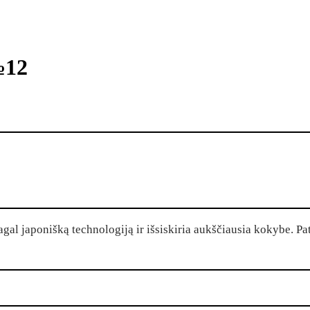
№12
l japonišką technologiją ir išsiskiria aukščiausia kokybe. Pate