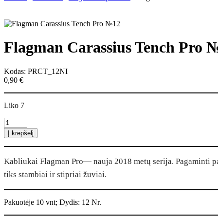
Flagman Carassius Tench Pro 
Kodas: PRCT_12NI
0,90
€
Liko 7
produkto
kiekis:
Į krepšelį
Flagman
Carassius
Tench
Kabliukai Flagman Pro— nauja 2018 metų serija. Pagaminti paga
Pro
№12
tiks stambiai ir stipriai žuviai.
Pakuotėje 10 vnt; Dydis: 12 Nr.