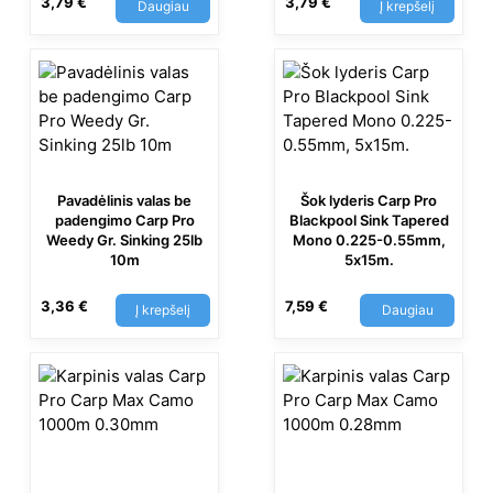
3,79
€
3,79
€
Daugiau
Į krepšelį
Pavadėlinis valas be
Šok lyderis Carp Pro
padengimo Carp Pro
Blackpool Sink Tapered
Weedy Gr. Sinking 25lb
Mono 0.225-0.55mm,
10m
5х15m.
3,36
€
7,59
€
Į krepšelį
Daugiau