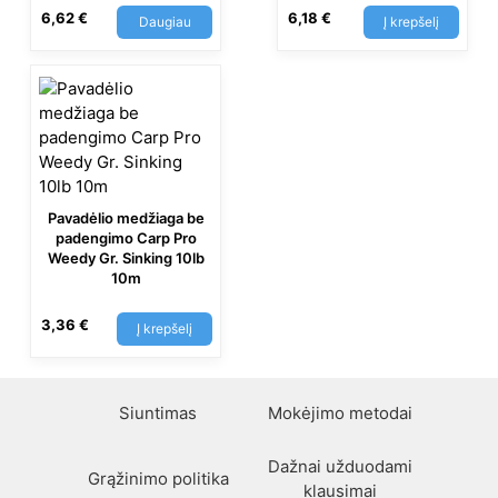
6,62
€
6,18
€
Daugiau
Į krepšelį
Pavadėlio medžiaga be
padengimo Carp Pro
Weedy Gr. Sinking 10lb
10m
3,36
€
Į krepšelį
Siuntimas
Mokėjimo metodai
Dažnai užduodami
Grąžinimo politika
klausimai