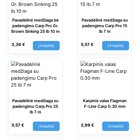
Pavadėlinė medžiaga be
Pavadėlinė medžiaga su
padengimo Carp Pro Gr.
padengimu Carp Pro 15
Brown Sinking 25 lb 10 m
lb 7 m
3,36
€
5,57
€
Į krepšelį
Į krepšelį
Pavadėlinė medžiaga su
Karpinis valas Flagman
padengimu Carp Pro 25
F-Line Carp 0.30 mm
lb 7 m
5,57
€
2,99
€
Į krepšelį
Į krepšelį