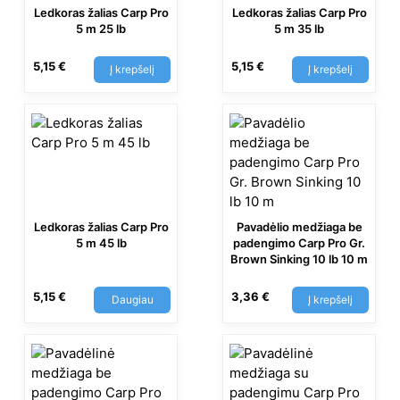
Ledkoras žalias Carp Pro
Ledkoras žalias Carp Pro
5 m 25 lb
5 m 35 lb
5,15
€
5,15
€
Į krepšelį
Į krepšelį
Ledkoras žalias Carp Pro
Pavadėlio medžiaga be
5 m 45 lb
padengimo Carp Pro Gr.
Brown Sinking 10 lb 10 m
5,15
€
3,36
€
Daugiau
Į krepšelį