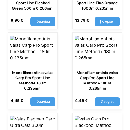
Sport Line Flecked
Sport Line Fluo Orange
Green 300m 0.286mm
1000m 0.265mm
6,90
€
13,79
€
Daugiau
Į krepšelį
Monofilamentinis valas
Monofilamentinis valas
Carp Pro Sport Line
Carp Pro Sport Line
Method+ 180m
Method+ 180m
0.235mm
0.265mm
4,49
€
4,49
€
Daugiau
Daugiau