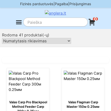
Skip
Fizinės parduotuvės
|
Pagalba
|
Prisijungimas
to
content
0
Rodoma 41 produktai(-ų)
Valas Carp Pro Blackpool
Valas Flagman Carp
Method Feeder Carp
Master 150м 0.25мм