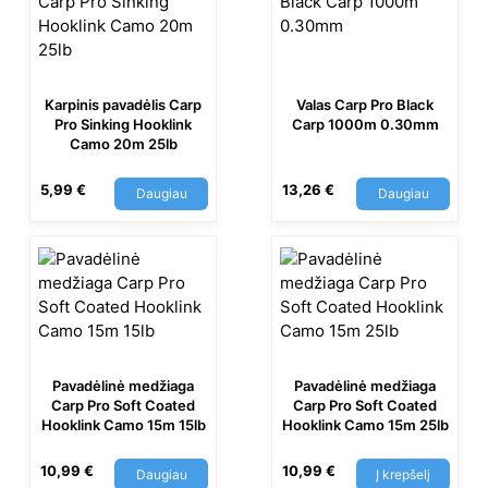
Karpinis pavadėlis Carp
Valas Carp Pro Black
Pro Sinking Hooklink
Carp 1000m 0.30mm
Camo 20m 25lb
5,99
€
13,26
€
Daugiau
Daugiau
Pavadėlinė medžiaga
Pavadėlinė medžiaga
Carp Pro Soft Coated
Carp Pro Soft Coated
Hooklink Camo 15m 15lb
Hooklink Camo 15m 25lb
10,99
€
10,99
€
Daugiau
Į krepšelį