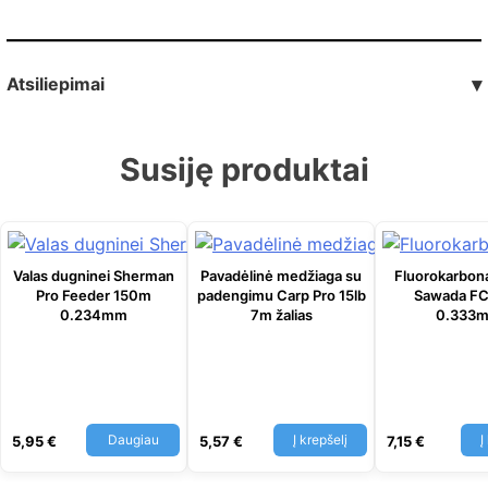
Atsiliepimai
▾
Susiję produktai
Valas dugninei Sherman
Pavadėlinė medžiaga su
Fluorokarbon
Pro Feeder 150m
padengimu Carp Pro 15lb
Sawada F
0.234mm
7m žalias
0.333
Daugiau
Į krepšelį
Į
5,95
€
5,57
€
7,15
€