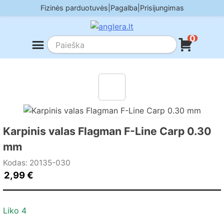
Skip
Fizinės parduotuvės
|
Pagalba
|
Prisijungimas
to
content
0
Karpinis valas Flagman F-Line Carp 0.30
mm
Kodas: 20135-030
2,99
€
Liko 4