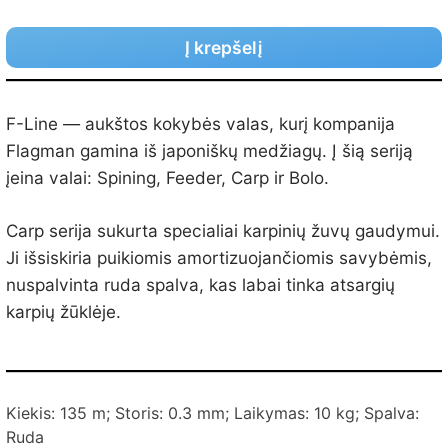
Į krepšelį
F-Line — aukštos kokybės valas, kurį kompanija
Flagman gamina iš japoniškų medžiagų. Į šią seriją
įeina valai: Spining, Feeder, Carp ir Bolo.
Carp serija sukurta specialiai karpinių žuvų gaudymui.
Ji išsiskiria puikiomis amortizuojančiomis savybėmis,
nuspalvinta ruda spalva, kas labai tinka atsargių
karpių žūklėje.
Kiekis: 135 m; Storis: 0.3 mm; Laikymas: 10 kg; Spalva:
Ruda