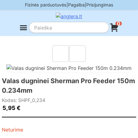
Skip
Fizinės parduotuvės
|
Pagalba
|
Prisijungimas
to
content
0
Valas dugninei Sherman Pro Feeder 150m
0.234mm
Kodas: SHPF_0,234
5,95
€
Neturime