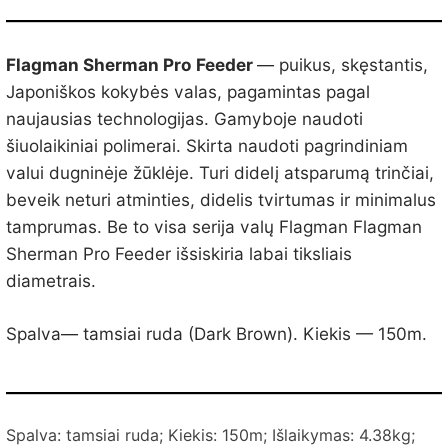
Flagman Sherman Pro Feeder
— puikus, skęstantis,
Japoniškos kokybės valas, pagamintas pagal
naujausias technologijas. Gamyboje naudoti
šiuolaikiniai polimerai. Skirta naudoti pagrindiniam
valui dugninėje žūklėje. Turi didelį atsparumą trinčiai,
beveik neturi atminties, didelis tvirtumas ir minimalus
tamprumas. Be to visa serija valų Flagman Flagman
Sherman Pro Feeder išsiskiria labai tiksliais
diametrais.
Spalva— tamsiai ruda (Dark Brown). Kiekis — 150m.
Spalva: tamsiai ruda; Kiekis: 150m; Išlaikymas:
4.38
kg;