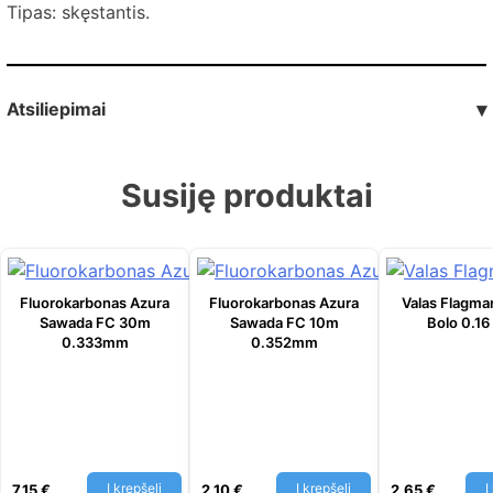
Tipas: skęstantis.
Atsiliepimai
▾
Susiję produktai
Fluorokarbonas Azura
Fluorokarbonas Azura
Valas Flagma
Sawada FC 30m
Sawada FC 10m
Bolo 0.1
0.333mm
0.352mm
Į krepšelį
Į krepšelį
Į
7,15
€
2,10
€
2,65
€