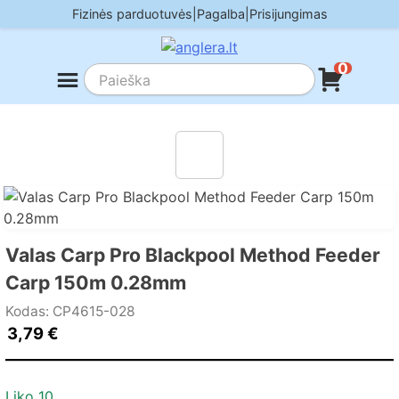
Skip
Fizinės parduotuvės
|
Pagalba
|
Prisijungimas
to
content
0
Valas Carp Pro Blackpool Method Feeder
Carp 150m 0.28mm
Kodas: CP4615-028
3,79
€
Liko 10