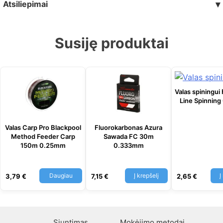
Atsiliepimai
▾
Susiję produktai
Valas spiningui
Line Spinning
Valas Carp Pro Blackpool
Fluorokarbonas Azura
Method Feeder Carp
Sawada FC 30m
150m 0.25mm
0.333mm
Daugiau
Į krepšelį
Į
3,79
€
7,15
€
2,65
€
Siuntimas
Mokėjimo metodai