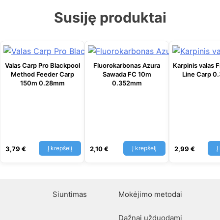
Susiję produktai
Valas Carp Pro Blackpool
Fluorokarbonas Azura
Karpinis valas 
Method Feeder Carp
Sawada FC 10m
Line Carp 0
150m 0.28mm
0.352mm
Į krepšelį
Į krepšelį
Į
3,79
€
2,10
€
2,99
€
Siuntimas
Mokėjimo metodai
Dažnai užduodami