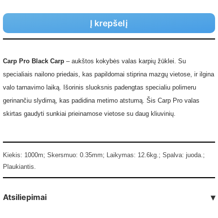
Į krepšelį
Carp Pro Black Carp
– aukštos kokybės valas karpių žūklei. Su
specialiais nailono priedais, kas papildomai stiprina mazgų vietose, ir ilgina
valo tarnavimo laiką. Išorinis sluoksnis padengtas specialiu polimeru
gerinančiu slydimą, kas padidina metimo atstumą. Šis Carp Pro valas
skirtas gaudyti sunkiai prieinamose vietose su daug kliuvinių.
Kiekis: 1000m; Skersmuo: 0.35mm; Laikymas: 12.6kg.; Spalva: juoda.;
Plaukiantis.
Atsiliepimai
▾