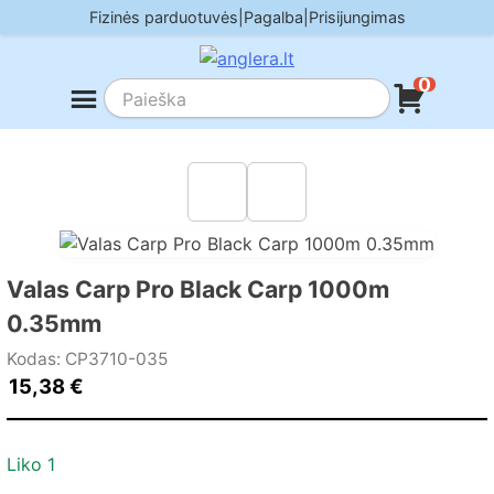
Skip
Fizinės parduotuvės
|
Pagalba
|
Prisijungimas
to
content
0
Valas Carp Pro Black Carp 1000m
0.35mm
Kodas: CP3710-035
15,38
€
Liko 1