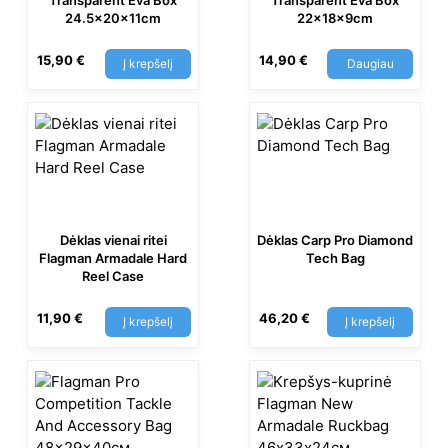
Transparent Eva Box
Transparent Eva Box
24.5x20x11cm
22x18x9cm
15,90
€
14,90
€
Į krepšelį
Daugiau
Dėklas vienai ritei
Dėklas Carp Pro Diamond
Flagman Armadale Hard
Tech Bag
Reel Case
11,90
€
46,20
€
Į krepšelį
Į krepšelį