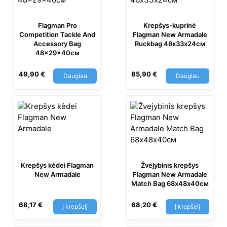
Flagman Pro
Krepšys-kuprinė
Competition Tackle And
Flagman New Armadale
Accessory Bag
Ruckbag 46х33х24см
48x29x40см
49,90
€
85,90
€
Daugiau
Daugiau
Krepšys kėdei Flagman
Žvejybinis krepšys
New Armadale
Flagman New Armadale
Match Bag 68х48х40см
68,17
€
68,20
€
Į krepšelį
Į krepšelį