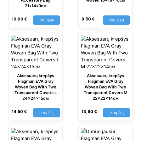
Accessory Bag
Woven 18x18x10см
21х14х9см
10,90
€
9,50
€
Daugiau
Daugiau
Aksesuarų krepšys
Aksesuarų krepšys
Flagman EVA Gray
Flagman EVA Gray
Woven Bag With Two
Woven Bag With Two
Transparent Covers L
Transparent Covers M
24x24x15см
22x22x14см
14,50
€
13,90
€
Į krepšelį
Į krepšelį