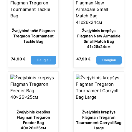
Žvejybinė tašė Flagman
Žvejybinis krepšys
Tregaron Tournament
Flagman New Armadale
Tackle Bag
Small Match Bag
41х26х24см
74,90
€
47,90
€
Daugiau
Daugiau
Žvejybinis krepšys
Žvejybinis krepšys
Flagman Tregaron
Flagman Tregaron
Feeder Bag
Tournament Carryall Bag
40x26x25см
Large