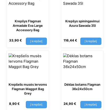
Krepšys Flagman
Krepšys spiningavimui
Armadale Eva Large
Azura Sawada 35l
Accessory Bag
33,90
€
116,44
€
Į krepšelį
Į krepšelį
Krepšelis musės lervoms
Dėklas botams Flagman
Flagman Maggot Bag
36х24х50cm
Grey
8,90
€
24,90
€
Į krepšelį
Į krepšelį