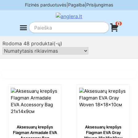
Skip
Fizinės parduotuvės
|
Pagalba
|
Prisijungimas
to
content
0
Rodoma 48 produktai(-ų)
Aksesuarų krepšys
Aksesuarų krepšys
Flagman Armadale EVA
Flagman EVA Gray