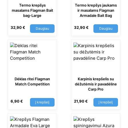
Termo krepšys
Termo krepšys jaukams
masalams Flagman Bait
ir masalams Flagman
bag-Large
Armadale Bait Bag
32,90
€
32,90
€
Daugiau
Daugiau
Dėklas ritei Flagman
Karpinis krepšelis su
Match Competition
dėžutėmis ir pavadėline
Сarp Pro
6,90
€
21,90
€
Į krepšelį
Į krepšelį