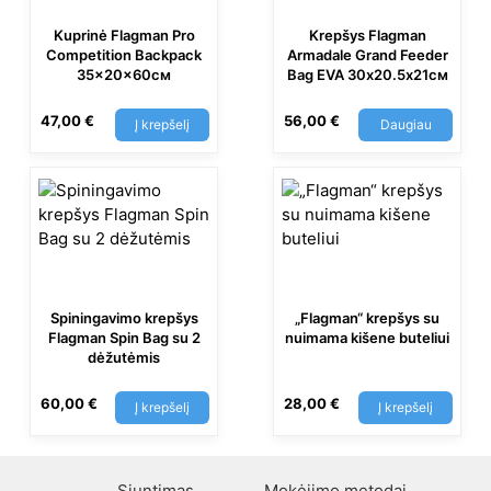
Kuprinė Flagman Pro
Krepšys Flagman
Competition Backpack
Armadale Grand Feeder
35x20x60см
Bag EVA 30х20.5х21см
47,00
€
56,00
€
Į krepšelį
Daugiau
Spiningavimo krepšys
„Flagman“ krepšys su
Flagman Spin Bag su 2
nuimama kišene buteliui
dėžutėmis
60,00
€
28,00
€
Į krepšelį
Į krepšelį
Siuntimas
Mokėjimo metodai