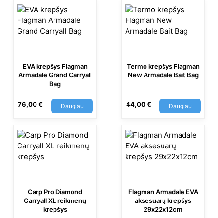
EVA krepšys Flagman
Termo krepšys Flagman
Armadale Grand Carryall
New Armadale Bait Bag
Bag
76,00
€
44,00
€
Daugiau
Daugiau
Carp Pro Diamond
Flagman Armadale EVA
Carryall XL reikmenų
aksesuarų krepšys
krepšys
29х22х12cm