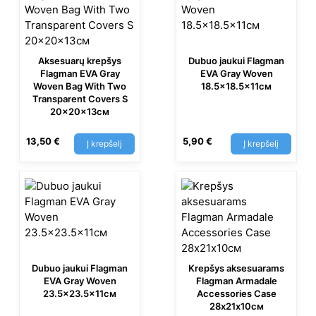
Aksesuarų krepšys
Dubuo jaukui Flagman
Flagman EVA Gray
EVA Gray Woven
Woven Bag With Two
18.5×18.5×11см
Transparent Covers S
20x20x13см
13,50
€
5,90
€
Į krepšelį
Į krepšelį
Dubuo jaukui Flagman
Krepšys aksesuarams
EVA Gray Woven
Flagman Armadale
23.5×23.5×11см
Accessories Case
28х21х10см