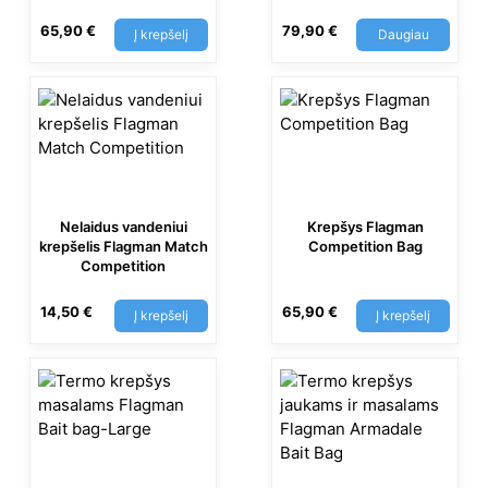
65,90
€
79,90
€
Į krepšelį
Daugiau
Nelaidus vandeniui
Krepšys Flagman
krepšelis Flagman Match
Competition Bag
Competition
14,50
€
65,90
€
Į krepšelį
Į krepšelį