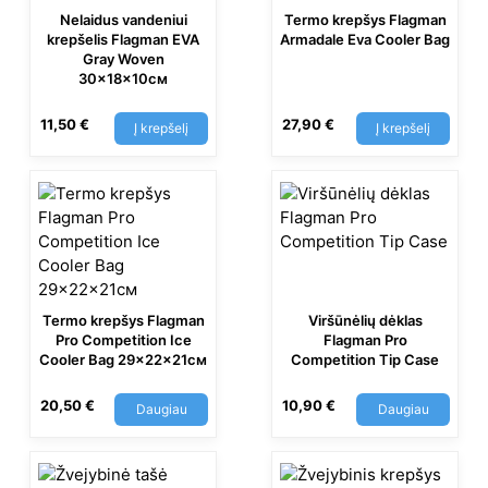
Nelaidus vandeniui
Termo krepšys Flagman
krepšelis Flagman EVA
Armadale Eva Cooler Bag
Gray Woven
30x18x10см
11,50
€
27,90
€
Į krepšelį
Į krepšelį
Termo krepšys Flagman
Viršūnėlių dėklas
Pro Competition Ice
Flagman Pro
Cooler Bag 29x22x21см
Competition Tip Case
20,50
€
10,90
€
Daugiau
Daugiau