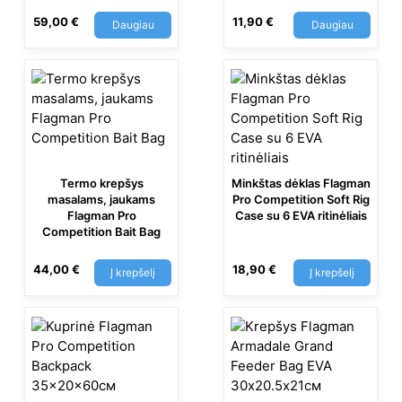
59,00
€
11,90
€
Daugiau
Daugiau
Termo krepšys
Minkštas dėklas Flagman
masalams, jaukams
Pro Competition Soft Rig
Flagman Pro
Case su 6 EVA ritinėliais
Competition Bait Bag
44,00
€
18,90
€
Į krepšelį
Į krepšelį