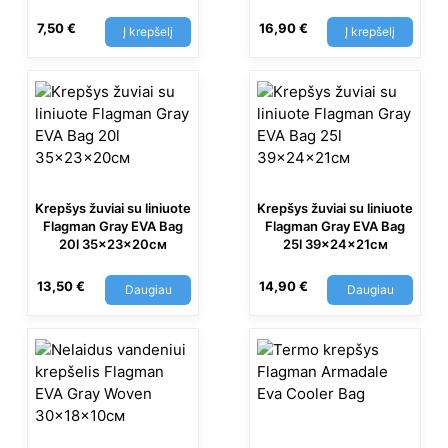
7,50
€
16,90
€
Į krepšelį
Į krepšelį
Krepšys žuviai su liniuote
Krepšys žuviai su liniuote
Flagman Gray EVA Bag
Flagman Gray EVA Bag
20l 35x23x20см
25l 39x24x21см
13,50
€
14,90
€
Daugiau
Daugiau