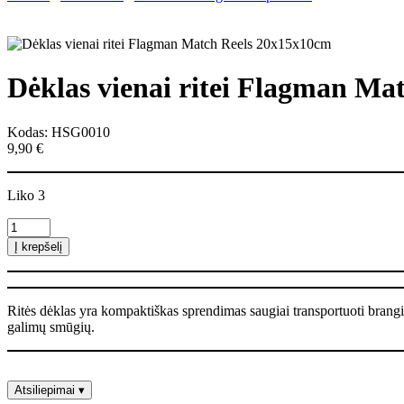
Dėklas vienai ritei Flagman Ma
Kodas: HSG0010
9,90
€
Liko 3
produkto
kiekis:
Į krepšelį
Dėklas
vienai
ritei
Flagman
Ritės dėklas yra kompaktiškas sprendimas saugiai transportuoti brangia
Match
galimų smūgių.
Reels
20х15х10cm
Atsiliepimai
▾