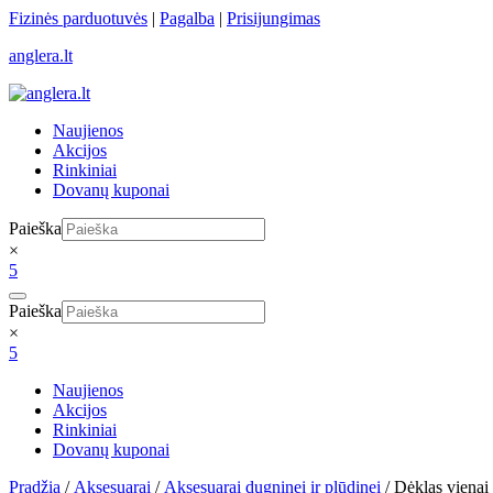
Skip
Fizinės parduotuvės
|
Pagalba
|
Prisijungimas
to
anglera.lt
content
Naujienos
Akcijos
Rinkiniai
Dovanų kuponai
Paieška
×
5
Paieška
×
5
Naujienos
Akcijos
Rinkiniai
Dovanų kuponai
Pradžia
/
Aksesuarai
/
Aksesuarai dugninei ir plūdinei
/ Dėklas viena