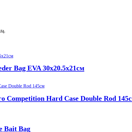
ktą.
eder Bag EVA 30х20.5х21см
ro Competition Hard Case Double Rod 145
 Bait Bag