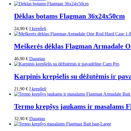
Dėklas botams Flagman 36х24х50cm
24,90
€
Į krepšelį
Meškerės dėklas Flagman Armadale O
46,90
€
Daugiau
Karpinis krepšelis su dėžutėmis ir pa
21,90
€
Į krepšelį
Termo krepšys jaukams ir masalams 
32,90
€
Daugiau