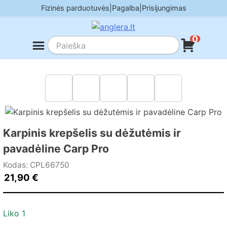
Skip
Fizinės parduotuvės
|
Pagalba
|
Prisijungimas
to
content
0
Karpinis krepšelis su dėžutėmis ir
pavadėline Сarp Pro
Kodas: CPL66750
21,90
€
Liko 1