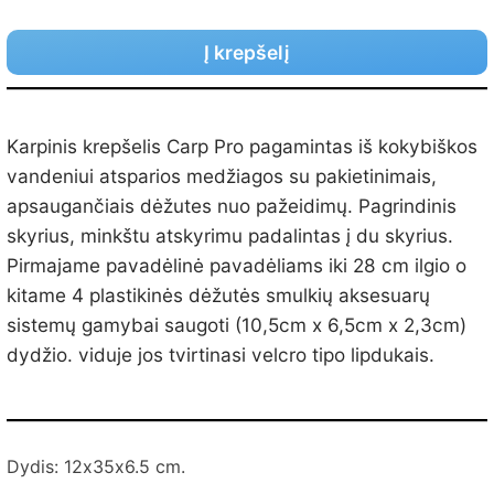
Į krepšelį
Karpinis krepšelis Carp Pro pagamintas iš kokybiškos
vandeniui atsparios medžiagos su pakietinimais,
apsaugančiais dėžutes nuo pažeidimų. Pagrindinis
skyrius, minkštu atskyrimu padalintas į du skyrius.
Pirmajame pavadėlinė pavadėliams iki 28 cm ilgio o
kitame 4 plastikinės dėžutės smulkių aksesuarų
sistemų gamybai saugoti (10,5cm х 6,5cm х 2,3cm)
dydžio. viduje jos tvirtinasi velcro tipo lipdukais.
Dydis:
12х35х6.5 cm.