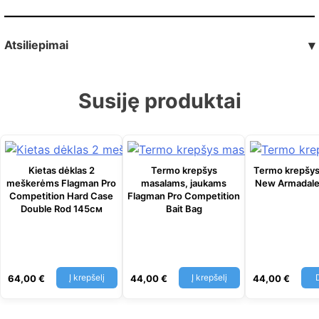
Atsiliepimai
▾
Susiję produktai
Kietas dėklas 2
Termo krepšys
Termo krepšys
meškerėms Flagman Pro
masalams, jaukams
New Armadale 
Competition Hard Case
Flagman Pro Competition
Double Rod 145см
Bait Bag
Į krepšelį
Į krepšelį
64,00
€
44,00
€
44,00
€