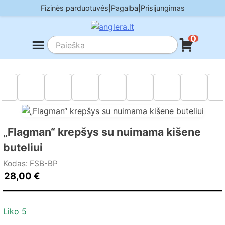
Skip
Fizinės parduotuvės
|
Pagalba
|
Prisijungimas
to
content
0
„Flagman“ krepšys su nuimama kišene
buteliui
Kodas: FSB-BP
28,00
€
Liko 5