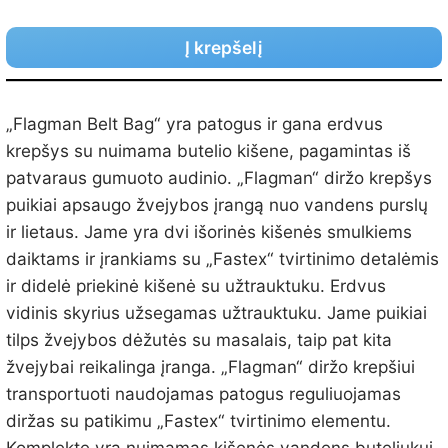
Į krepšelį
„Flagman Belt Bag“ yra patogus ir gana erdvus
krepšys su nuimama butelio kišene, pagamintas iš
patvaraus gumuoto audinio.
„Flagman“ diržo krepšys
puikiai apsaugo žvejybos įrangą nuo vandens purslų
ir lietaus.
Jame yra dvi išorinės kišenės smulkiems
daiktams ir įrankiams su „Fastex“ tvirtinimo detalėmis
ir didelė priekinė kišenė su užtrauktuku.
Erdvus
vidinis skyrius užsegamas užtrauktuku.
Jame puikiai
tilps žvejybos dėžutės su masalais, taip pat kita
žvejybai reikalinga įranga.
„Flagman“ diržo krepšiui
transportuoti naudojamas patogus reguliuojamas
diržas su patikimu „Fastex“ tvirtinimo elementu.
Komplekte yra nuimamas kišenės vandens buteliukui