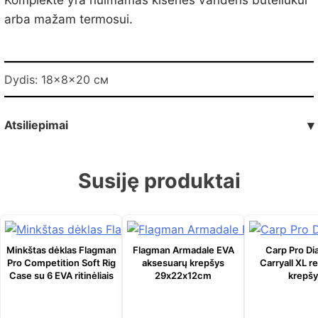
arba mažam termosui.
Dydis: 18x8x20 см
Atsiliepimai
▾
Susiję produktai
Minkštas dėklas Flagman
Flagman Armadale EVA
Carp Pro D
Pro Competition Soft Rig
aksesuarų krepšys
Carryall XL 
Case su 6 EVA ritinėliais
29х22х12cm
krepšy