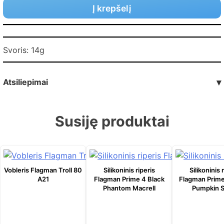
Į krepšelį
Svoris: 14g
Atsiliepimai
▾
Susiję produktai
Vobleris Flagman Troll 80
Silikoninis riperis
Silikoninis 
A21
Flagman Prime 4 Black
Flagman Prime
Phantom Macrell
Pumpkin S