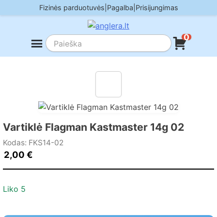
Skip
Fizinės parduotuvės
|
Pagalba
|
Prisijungimas
to
content
0
Vartiklė Flagman Kastmaster 14g 02
Kodas: FKS14-02
2,00
€
Liko 5