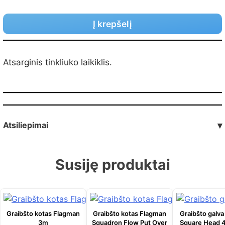
Į krepšelį
Atsarginis tinkliuko laikiklis.
Atsiliepimai
▾
Susiję produktai
Graibšto kotas Flagman
Graibšto kotas Flagman
Graibšto galv
3m
Squadron Flow Put Over
Square Head