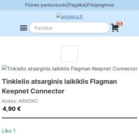
Skip
Fizinės parduotuvės
|
Pagalba
|
Prisijungimas
to
content
0
Tinklelio atsarginis laikiklis Flagman
Keepnet Connector
Kodas: ARMSKC
4,90
€
Liko 1