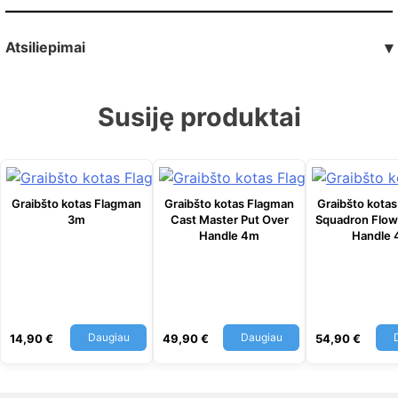
Atsiliepimai
▾
Susiję produktai
Graibšto kotas Flagman
Graibšto kotas Flagman
Graibšto kota
3m
Cast Master Put Over
Squadron Flow
Handle 4m
Handle
Daugiau
Daugiau
14,90
€
49,90
€
54,90
€