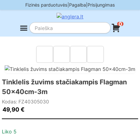
Skip
Fizinės parduotuvės
|
Pagalba
|
Prisijungimas
to
content
0
Tinklelis žuvims stačiakampis Flagman
50x40cm-3m
Kodas: FZ40305030
49,90
€
Liko 5