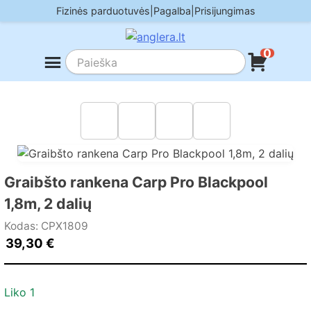
Skip
Fizinės parduotuvės
|
Pagalba
|
Prisijungimas
to
content
0
Graibšto rankena Carp Pro Blackpool
1,8m, 2 dalių
Kodas: CPX1809
39,30
€
Liko 1