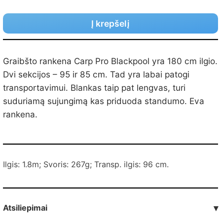
Į krepšelį
Graibšto rankena Carp Pro Blackpool yra 180 сm ilgio.
Dvi sekcijos – 95 ir 85 сm. Tad yra labai patogi
transportavimui. Blankas taip pat lengvas, turi
suduriamą sujungimą kas priduoda standumo. Eva
rankena.
Ilgis: 1.8m; Svoris: 267g; Transp. ilgis: 96 сm.
Atsiliepimai
▾