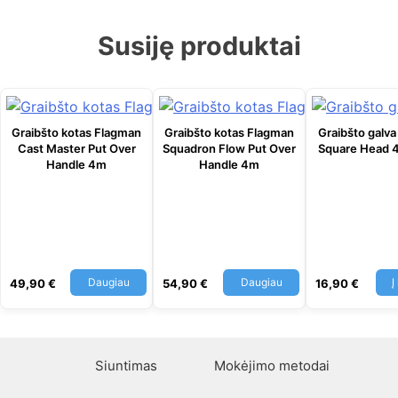
Susiję produktai
Graibšto kotas Flagman
Graibšto kotas Flagman
Graibšto galv
Cast Master Put Over
Squadron Flow Put Over
Square Head
Handle 4m
Handle 4m
Daugiau
Daugiau
Į
49,90
€
54,90
€
16,90
€
Siuntimas
Mokėjimo metodai