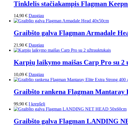
Tinklelis stačiakampis Flagman Keep
14,90
€
Daugiau
Graibšto galva Flagman Armadale He
21,90
€
Daugiau
Karpių laikymo maišas Carp Pro su 2 
10,09
€
Daugiau
Graibšto rankena Flagman Mantaray E
99,90
€
Į krepšelį
Graibšto galva Flagman LANDING 