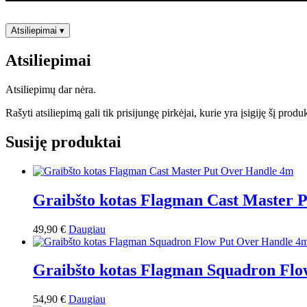
Atsiliepimai
▾
Atsiliepimai
Atsiliepimų dar nėra.
Rašyti atsiliepimą gali tik prisijungę pirkėjai, kurie yra įsigiję šį produ
Susiję produktai
Graibšto kotas Flagman Cast Master 
49,90
€
Daugiau
Graibšto kotas Flagman Squadron Fl
54,90
€
Daugiau