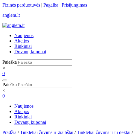
Skip
Fizinės parduotuvės
|
Pagalba
|
Prisijungimas
to
anglera.lt
content
Naujienos
Akcijos
Rinkiniai
Dovanų kuponai
Paieška
×
0
Paieška
×
0
Naujienos
Akcijos
Rinkiniai
Dovanų kuponai
Pradžia
/
Tinkleliai žuvims ir graibštai
/
Tinkleliai žuvims ir jų dėklai
/