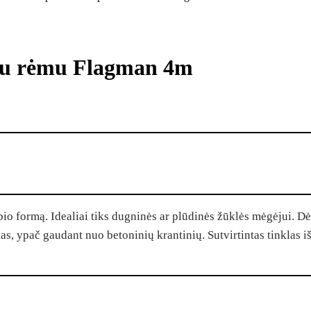
iniu rėmu Flagman 4m
pio formą. Idealiai tiks dugninės ar plūdinės žūklės mėgėjui. D
aikas, ypač gaudant nuo betoninių krantinių. Sutvirtintas tinklas 