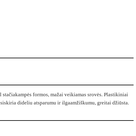
ėl stačiakampės formos, mažai veikiamas srovės. Plastikiniai
išsiskiria dideliu atsparumu ir ilgaamžiškumu, greitai džiūsta.