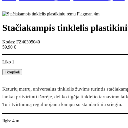
Stačiakampis tinklelis plastik
Kodas: FZ40305040
59,90
€
Liko 1
produkto
Į krepšelį
kiekis:
Stačiakampis
tinklelis
Keturių metrų, universalus tinklelis žuvims turintis stačiakam
plastikiniu
lankai pritvirtinti išorėje, dėl ko ilgėja tinklelio tarnavimo l
rėmu
Flagman
Turi tvirtinimą reguliuojamu kampu su standartiniu sriegiu.
4m
Ilgis: 4 m.