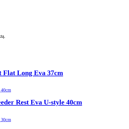
ktą.
t Flat Long Eva 37сm
eder Rest Eva U-style 40сm