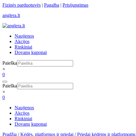
Skip
Fizinės parduotuvės
|
Pagalba
|
Prisijungimas
to
anglera.lt
content
Naujienos
Akcijos
Rinkiniai
Dovanų kuponai
Paieška
×
0
Paieška
×
0
Naujienos
Akcijos
Rinkiniai
Dovanų kuponai
Pradžia
/
Kėdės, platformos ir priedai
/
Priedai kėdėms ir platformoms