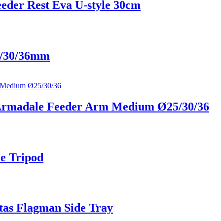
eder Rest Eva U-style 30сm
5/30/36mm
n Armadale Feeder Arm Medium Ø25/30/36
le Tripod
tas Flagman Side Tray