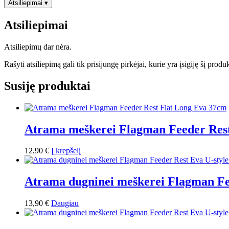
Atsiliepimai
▾
Atsiliepimai
Atsiliepimų dar nėra.
Rašyti atsiliepimą gali tik prisijungę pirkėjai, kurie yra įsigiję šį produ
Susiję produktai
Atrama meškerei Flagman Feeder Res
12,90
€
Į krepšelį
Atrama dugninei meškerei Flagman Fe
13,90
€
Daugiau