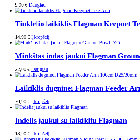
9,90
€
Daugiau
Tinklelio laikiklis Flagman Keepnet T
14,90
€
Į krepšelį
Minkštas indas jaukui Flagman Grou
22,00
€
Daugiau
Laikiklis dugninei Flagman Feeder 
30,90
€
Į krepšelį
Indelis jaukui su laikikliu Flagman
18,90
€
Į krepšelį