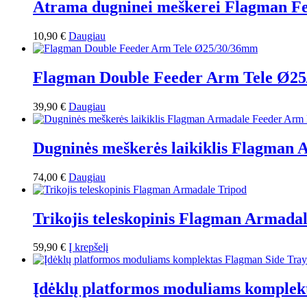
Atrama dugninei meškerei Flagman Fe
10,90
€
Daugiau
Flagman Double Feeder Arm Tele Ø2
39,90
€
Daugiau
Dugninės meškerės laikiklis Flagma
74,00
€
Daugiau
Trikojis teleskopinis Flagman Armada
59,90
€
Į krepšelį
Įdėklų platformos moduliams komplek