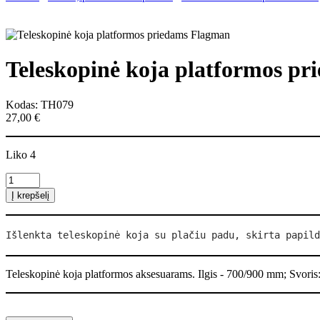
Teleskopinė koja platformos p
Kodas: TH079
27,00
€
Liko 4
produkto
kiekis:
Į krepšelį
Teleskopinė
koja
platformos
Išlenkta teleskopinė koja su plačiu padu, skirta 
papild
priedams
Flagman
Teleskopinė koja
platformos
aksesuarams.
Ilgis - 700/900 mm;
Svoris: