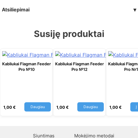
Atsiliepimai
▾
Susiję produktai
Kabliukai Flagman Feeder
Kabliukai Flagman Feeder
Kabliukai Flag
Pro №10
Pro №12
Pro Nr
Daugiau
Daugiau
Į
1,00
€
1,00
€
1,00
€
Siuntimas
Mokėjimo metodai