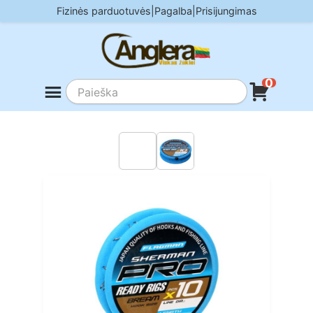
Skip
Fizinės parduotuvės
|
Pagalba
|
Prisijungimas
to
content
0