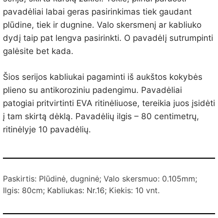
pavadėliai labai geras pasirinkimas tiek gaudant
plūdine, tiek ir dugnine. Valo skersmenį ar kabliuko
dydį taip pat lengva pasirinkti. O pavadėlį sutrumpinti
galėsite bet kada.
Šios serijos kabliukai pagaminti iš aukštos kokybės
plieno su antikoroziniu padengimu. Pavadėliai
patogiai pritvirtinti EVA ritinėliuose, tereikia juos įsidėti
į tam skirtą dėklą. Pavadėlių ilgis – 80 centimetrų,
ritinėlyje 10 pavadėlių.
Paskirtis: Plūdinė, dugninė; Valo skersmuo: 0.105mm;
Ilgis: 80cm; Kabliukas: Nr.16; Kiekis: 10 vnt.