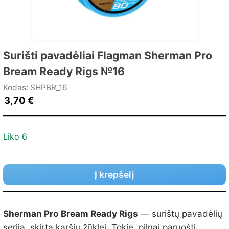
Surišti pavadėliai Flagman Sherman Pro
Bream Ready Rigs №16
Kodas: SHPBR_16
3,70
€
Liko 6
Į krepšelį
Sherman Pro Bream Ready Rigs
— surištų pavadėlių
serija, skirta karšių žūklei. Tokie, pilnai paruošti