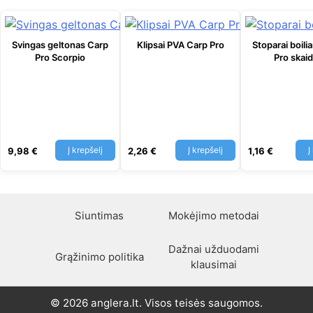
Svingas geltonas Carp
Klipsai PVA Carp Pro
Stoparai boil
Pro Scorpio
Pro skai
Į krepšelį
Į krepšelį
Į
9,98
€
2,26
€
1,16
€
Siuntimas
Mokėjimo metodai
Dažnai užduodami
Grąžinimo politika
klausimai
© 2026 anglera.lt. Visos teisės saugomos.