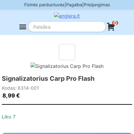
Skip
Fizinės parduotuvės
|
Pagalba
|
Prisijungimas
to
content
0
Signalizatorius Carp Pro Flash
Kodas: 6314-001
8,99
€
Liko 7