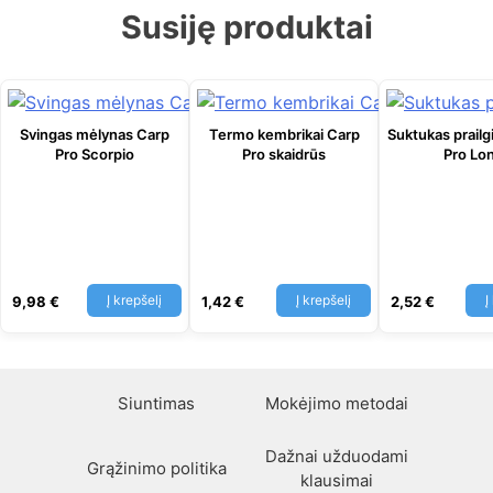
Susiję produktai
Svingas mėlynas Carp
Termo kembrikai Carp
Suktukas prailg
Pro Scorpio
Pro skaidrūs
Pro Lo
Į krepšelį
Į krepšelį
Į
9,98
€
1,42
€
2,52
€
Siuntimas
Mokėjimo metodai
Dažnai užduodami
Grąžinimo politika
klausimai