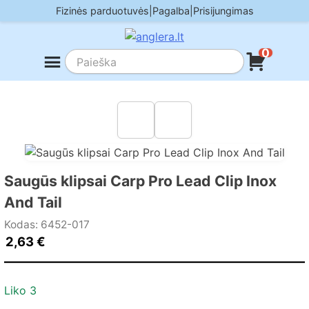
Skip
Fizinės parduotuvės
|
Pagalba
|
Prisijungimas
to
content
0
Saugūs klipsai Carp Pro Lead Clip Inox
And Tail
Kodas: 6452-017
2,63
€
Liko 3