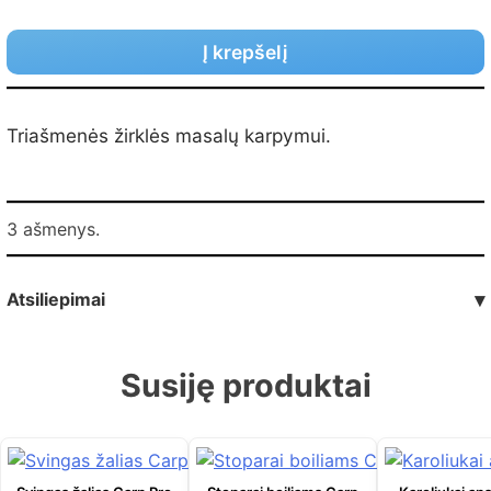
Į krepšelį
Triašmenės žirklės masalų karpymui.
3 ašmenys.
Atsiliepimai
▾
Susiję produktai