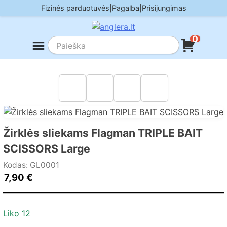
Skip
Fizinės parduotuvės
|
Pagalba
|
Prisijungimas
to
content
0
Žirklės sliekams Flagman TRIPLE BAIT
SCISSORS Large
Kodas: GL0001
7,90
€
Liko 12