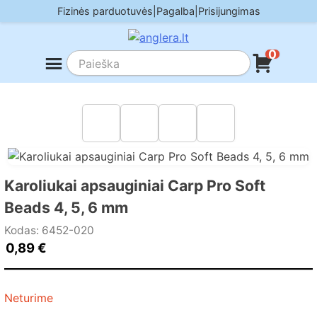
Skip
Fizinės parduotuvės
|
Pagalba
|
Prisijungimas
to
content
0
Karoliukai apsauginiai Carp Pro Soft
Beads 4, 5, 6 mm
Kodas: 6452-020
0,89
€
Neturime