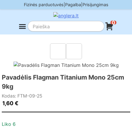
Skip
Fizinės parduotuvės
|
Pagalba
|
Prisijungimas
to
content
0
Pavadėlis Flagman Titanium Mono 25cm
9kg
Kodas: FTM-09-25
1,60
€
Liko 6