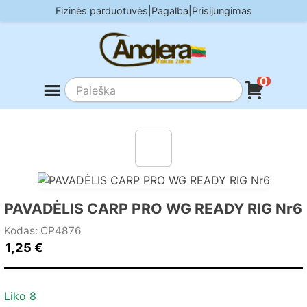
Skip
Fizinės parduotuvės
|
Pagalba
|
Prisijungimas
to
content
0
PAVADĖLIS CARP PRO WG READY RIG Nr6
Kodas: CP4876
1,25
€
Liko 8