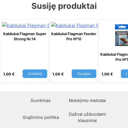
Susiję produktai
Kabliukai Flagman Super
Kabliukai Flagman Feeder
Strong Nr.14
Pro №10
Kabliukai Flag
Pro №
Į krepšelį
Daugiau
Į
1,00
€
1,00
€
1,00
€
Siuntimas
Mokėjimo metodai
Dažnai užduodami
Grąžinimo politika
klausimai