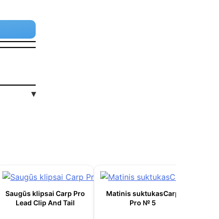
▾
Saugūs klipsai Carp Pro
Matinis suktukasCarp
Lead Clip And Tail
Pro № 5