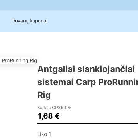
Dovanų kuponai
Antgaliai slankiojančiai
sistemai Carp ProRunni
Rig
Kodas: CP35995
1,68
€
Liko 1