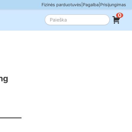
Fizinės parduotuvės
|
Pagalba
|
Prisijungimas
0
ng