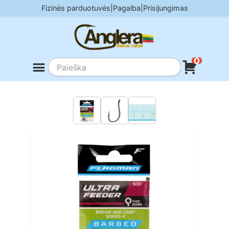
Skip
Fizinės parduotuvės
|
Pagalba
|
Prisijungimas
to
content
0