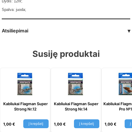
Dydis: 12nr;
Spalva: juoda;
Atsiliepimai
▾
Susiję produktai
Kabliukai Flagman Super
Kabliukai Flagman Super
Kabliukai Flag
Strong Nr.12
Strong Nr.14
Pro №
Į krepšelį
Į krepšelį
Į
1,00
€
1,00
€
1,00
€